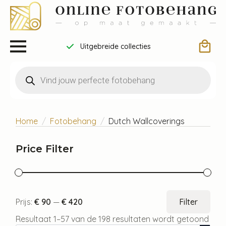
Draag bij aan een betere wereld
Producten
zoeken
Home
Fotobehang
Dutch Wallcoverings
Price Filter
Min.
Max
Prijs:
€ 90
—
€ 420
Filter
prijs
prijs
Resultaat 1–57 van de 198 resultaten wordt getoond