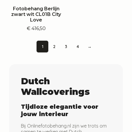
Fotobehang Berlijn
zwart wit CL01B City
Love
€
416,50
1
2
3
4
→
Dutch
Wallcoverings
Tijdloze elegantie voor
jouw interieur
Bij Onlinefotobehang.nl zijn we trots om
samen te werken met
Dutch