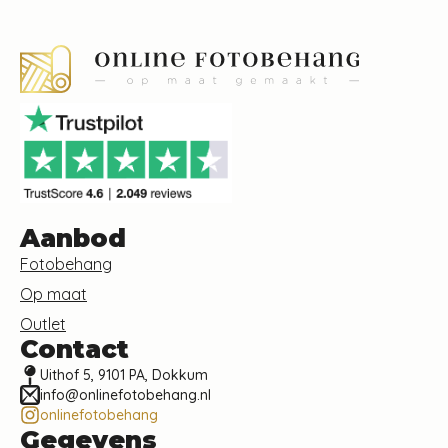
Aanbod
Fotobehang
Op maat
Outlet
Contact
Uithof 5, 9101 PA, Dokkum
info@onlinefotobehang.nl
onlinefotobehang
Gegevens