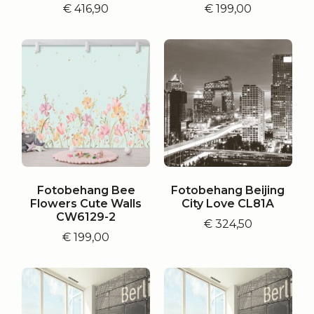
€
416,90
€
199,00
Fotobehang Bee
Fotobehang Beijing
Flowers Cute Walls
City Love CL81A
CW6129-2
€
324,50
€
199,00