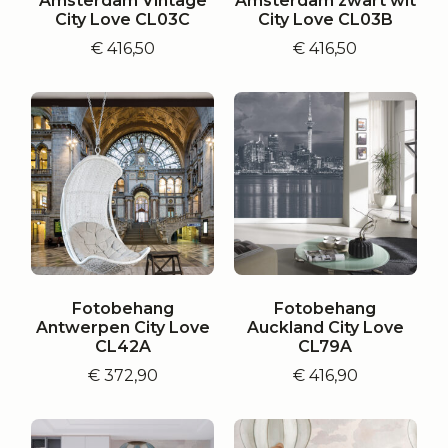
Amsterdam Vintage
Amsterdam zwart wit
City Love CL03C
City Love CL03B
€
416,50
€
416,50
Fotobehang
Fotobehang
Antwerpen City Love
Auckland City Love
CL42A
CL79A
€
372,90
€
416,90