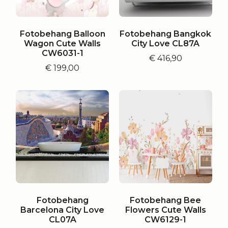
Fotobehang Balloon
Fotobehang Bangkok
Wagon Cute Walls
City Love CL87A
CW6031-1
€
416,90
€
199,00
Fotobehang
Fotobehang Bee
Barcelona City Love
Flowers Cute Walls
CL07A
CW6129-1