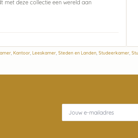
edt met deze collectie een wereld aan
kamer
,
Kantoor
,
Leeskamer
,
Steden en Landen
,
Studeerkamer
,
St
Email
*