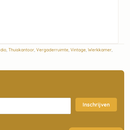
udio
,
Thuiskantoor
,
Vergaderruimte
,
Vintage
,
Werkkamer
,
Inschrijven