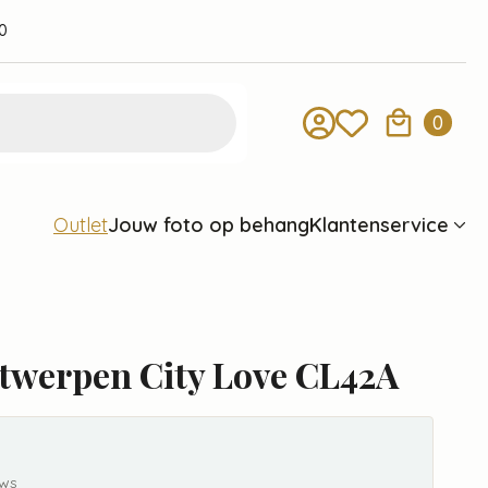
0
0
Jouw foto op behang
Klantenservice
Outlet
twerpen City Love CL42A
ews