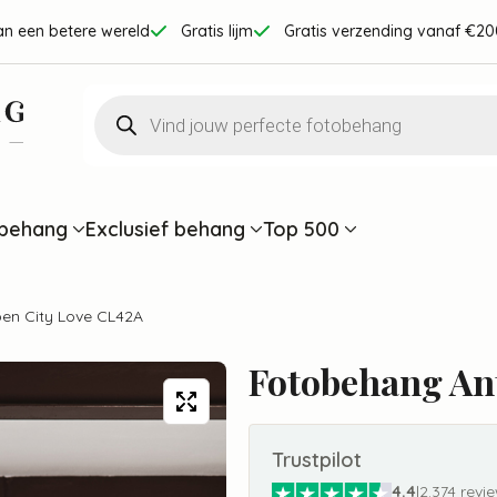
an een betere wereld
Gratis lijm
Gratis verzending vanaf €20
Producten
zoeken
behang
Exclusief behang
Top 500
en City Love CL42A
Fotobehang An
Trustpilot
4.4
|
2.374 revi