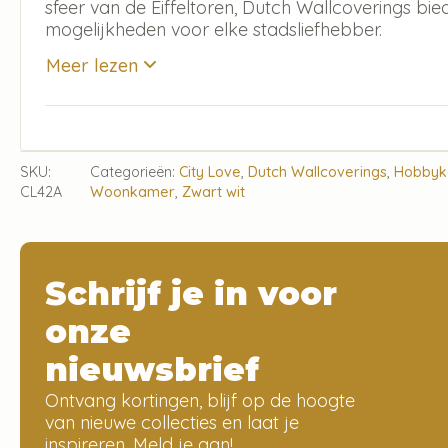
sfeer van de Eiffeltoren, Dutch Wallcoverings bi
mogelijkheden voor elke stadsliefhebber.
Meer lezen
SKU:
Categorieën:
City Love
,
Dutch Wallcoverings
,
Hobby
CL42A
Woonkamer
,
Zwart wit
Schrijf je in voor
onze
nieuwsbrief
Ontvang kortingen, blijf op de hoogte
van nieuwe collecties en laat je
inspireren. Meld je aan!