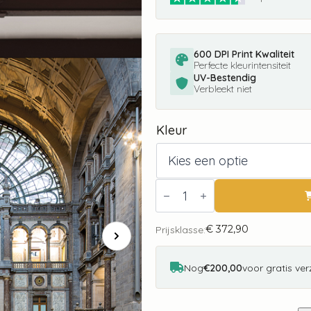
600 DPI Print Kwaliteit
Perfecte kleurintensiteit
UV-Bestendig
Verbleekt niet
Kleur
Fotobehang
Antwerpen
City
Love
€
372,90
CL42A
Prijsklasse:
aantal
Nog
€200,00
voor gratis ve