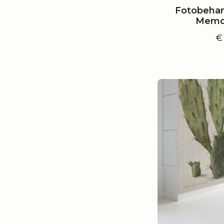
Fotobehan
Memor
€