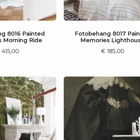
g 8016 Painted
Fotobehang 8017 Pai
 Morning Ride
Memories Lighthou
€
415,00
€
185,00