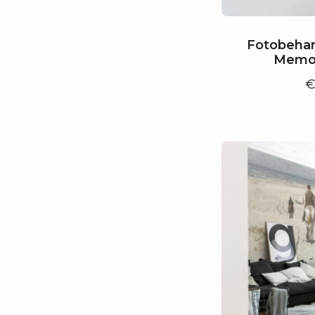
Fotobehan
Memor