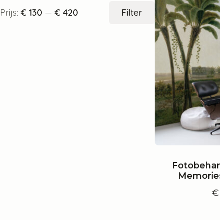
Min.
Max.
Prijs:
€ 130
—
€ 420
Filter
prijs
prijs
Fotobehan
Memories
€