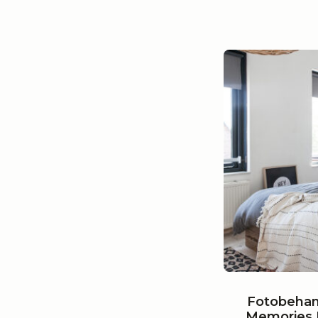
Fotobehan
Memories 