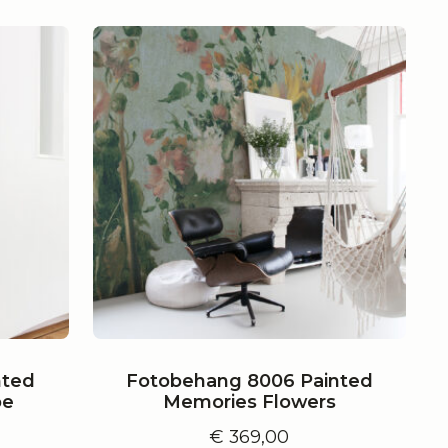
nted
Fotobehang 8006 Painted
pe
Memories Flowers
€
369,00