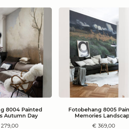
g 8004 Painted
Fotobehang 8005 Pai
s Autumn Day
Memories Landsca
279,00
€
369,00