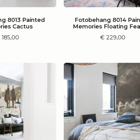
g 8013 Painted
Fotobehang 8014 Pai
ies Cactus
Memories Floating Fea
€
185,00
€
229,00