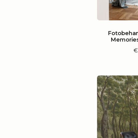
Fotobehan
Memories