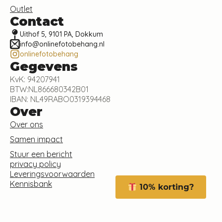
Outlet
Contact
Uithof 5, 9101 PA, Dokkum
info@onlinefotobehang.nl
onlinefotobehang
Gegevens
KvK: 94207941
BTW:NL866680342B01
IBAN: NL49RABO0319394468
Over
Over ons
Samen impact
Stuur een bericht
privacy policy
Leveringsvoorwaarden
Kennisbank
10% korting?