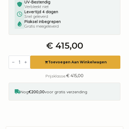
UV-Bestendig
Verbleekt niet
Levertijd 4 dagen
Snel geleverd
Plaksel inbegrepen
Gratis meegeleverd
€
415,00
Fotobehang
8028
Toevoegen Aan Winkelwagen
Painted
Memories
River
€
415,00
Prijsklasse:
Horseman
aantal
Nog
€200,00
voor gratis verzending