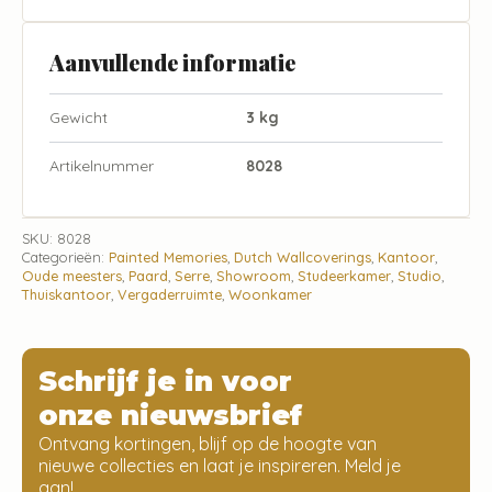
Aanvullende informatie
Gewicht
3 kg
Artikelnummer
8028
SKU:
8028
Categorieën:
Painted Memories
,
Dutch Wallcoverings
,
Kantoor
,
Oude meesters
,
Paard
,
Serre
,
Showroom
,
Studeerkamer
,
Studio
,
Thuiskantoor
,
Vergaderruimte
,
Woonkamer
Schrijf je in voor
onze nieuwsbrief
Ontvang kortingen, blijf op de hoogte van
nieuwe collecties en laat je inspireren. Meld je
aan!