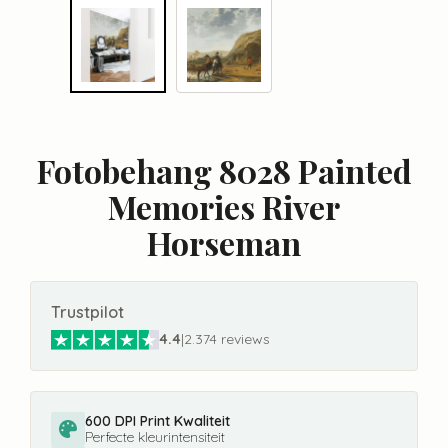
Fotobehang 8028 Painted
Memories River
Horseman
Trustpilot
4.4
|
2.374 reviews
600 DPI Print Kwaliteit
Perfecte kleurintensiteit