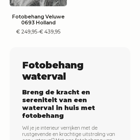
Fotobehang Veluwe
0693 Holland
€
249,95
-
€
439,95
Prijsklasse:
€ 249,95
tot
€ 439,95
Fotobehang
waterval
Breng de kracht en
sereniteit van een
waterval in huis met
fotobehang
Wil je je interieur verrijken met de
rustgevende en krachtige uitstraling van