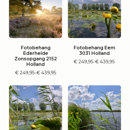
Fotobehang
Fotobehang Eem
Ederheide
3031 Holland
Zonsopgang 2152
€
249,95
-
€
439,95
Prijsklasse:
Holland
€ 249,95
€
249,95
-
€
439,95
Prijsklasse:
tot
€ 249,95
€ 439,95
tot
€ 439,95