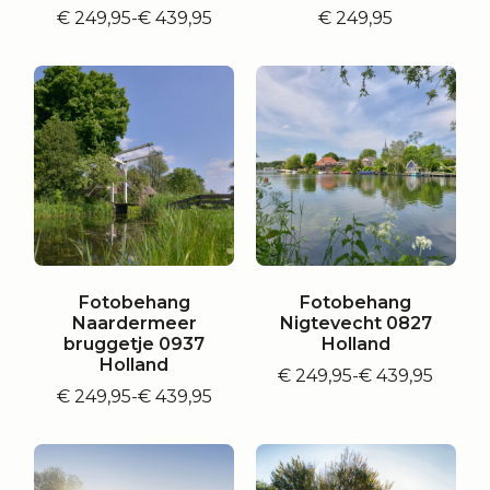
€
249,95
-
€
439,95
€
249,95
Prijsklasse:
€ 249,95
tot
€ 439,95
Fotobehang
Fotobehang
Naardermeer
Nigtevecht 0827
bruggetje 0937
Holland
Holland
€
249,95
-
€
439,95
Prijsklasse:
€
249,95
-
€
439,95
Prijsklasse:
€ 249,95
€ 249,95
tot
tot
€ 439,95
€ 439,95