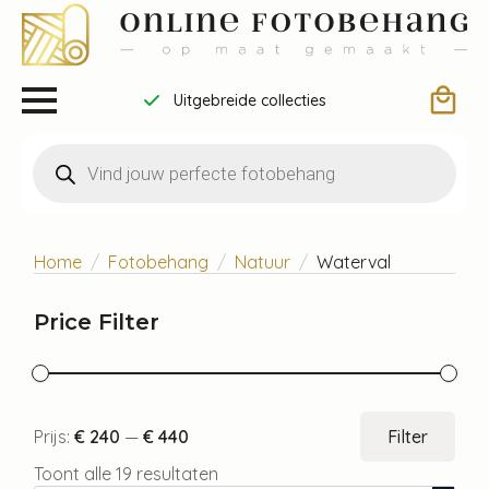
Uitgebreide collecties
Producten
zoeken
Home
Fotobehang
Natuur
Waterval
Price Filter
Min.
Max
Prijs:
€ 240
—
€ 440
Filter
prijs
prijs
Toont alle 19 resultaten