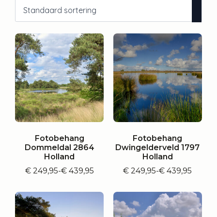
Fotobehang
Fotobehang
Dommeldal 2864
Dwingelderveld 1797
Holland
Holland
€
249,95
-
€
439,95
€
249,95
-
€
439,95
Prijsklasse:
Prijsklasse:
€ 249,95
€ 249,95
tot
tot
€ 439,95
€ 439,95