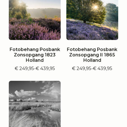
Fotobehang Posbank
Fotobehang Posbank
Zonsopgang 1823
Zonsopgang II 1865
Holland
Holland
€
249,95
-
€
439,95
€
249,95
-
€
439,95
Prijsklasse:
Prijsklasse:
€ 249,95
€ 249,95
tot
tot
€ 439,95
€ 439,95