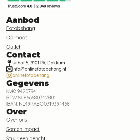
Aanbod
Fotobehang
Op maat
Outlet
Contact
Uithof 5, 9101 PA, Dokkum
info@onlinefotobehang.nl
onlinefotobehang
Gegevens
KvK: 94207941
BTW:NL866680342B01
IBAN: NL49RABO0319394468
Over
Over ons
Samen impact
Stuur een bericht