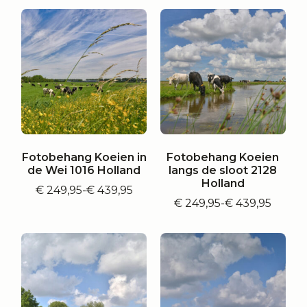
tot
tot
€ 439,95
€ 439,95
Fotobehang Koeien in
Fotobehang Koeien
de Wei 1016 Holland
langs de sloot 2128
Holland
€
249,95
-
€
439,95
Prijsklasse:
€
249,95
-
€
439,95
€ 249,95
Prijsklasse:
tot
€ 249,95
€ 439,95
tot
€ 439,95