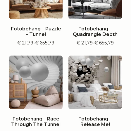
Fotobehang – Puzzle
Fotobehang –
– Tunnel
Quadrangle Depth
€
21,79
-
€
655,79
€
21,79
-
€
655,79
Prijsklasse:
Prijsklasse:
€ 21,79
€ 21,79
tot
tot
€ 655,79
€ 655,79
Fotobehang – Race
Fotobehang –
Through The Tunnel
Release Me!