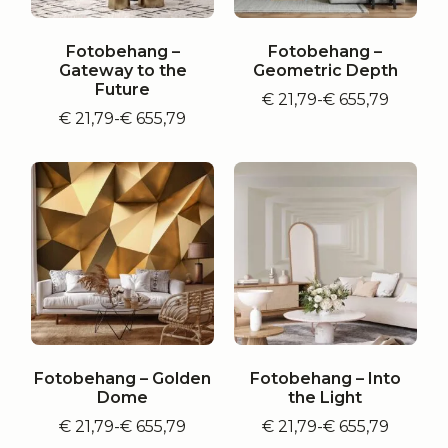
Fotobehang –
Fotobehang –
Gateway to the
Geometric Depth
Future
€
21,79
-
€
655,79
Prijsklasse:
€
21,79
-
€
655,79
Prijsklasse:
€ 21,79
€ 21,79
tot
tot
€ 655,79
€ 655,79
Fotobehang – Golden
Fotobehang – Into
Dome
the Light
€
21,79
-
€
655,79
€
21,79
-
€
655,79
Prijsklasse:
Prijsklasse: