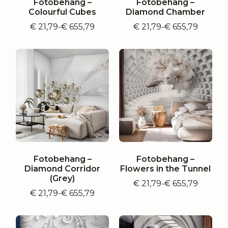
Fotobehang –
Fotobehang –
Colourful Cubes
Diamond Chamber
€
21,79
-
€
655,79
€
21,79
-
€
655,79
Prijsklasse:
Prijsklasse:
€ 21,79
€ 21,79
tot
tot
€ 655,79
€ 655,79
Fotobehang –
Fotobehang –
Diamond Corridor
Flowers in the Tunnel
(Grey)
€
21,79
-
€
655,79
Prijsklasse:
€
21,79
-
€
655,79
Prijsklasse:
€ 21,79
€ 21,79
tot
tot
€ 655,79
€ 655,79