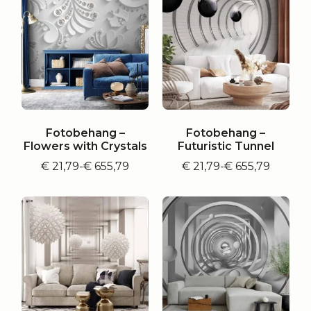
Fotobehang –
Fotobehang –
Flowers with Crystals
Futuristic Tunnel
€
21,79
-
€
655,79
€
21,79
-
€
655,79
Prijsklasse:
Prijsklasse:
€ 21,79
€ 21,79
tot
tot
€ 655,79
€ 655,79