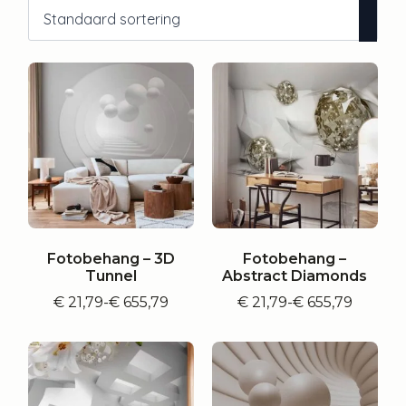
Fotobehang – 3D
Fotobehang –
Tunnel
Abstract Diamonds
€
21,79
-
€
655,79
€
21,79
-
€
655,79
Prijsklasse:
Prijsklasse:
€ 21,79
€ 21,79
tot
tot
€ 655,79
€ 655,79