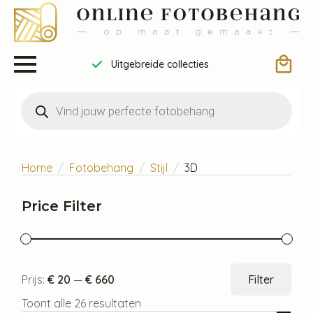
Uitgebreide collecties
Producten
zoeken
Home
Fotobehang
Stijl
3D
Price Filter
Min.
Max
Prijs:
€ 20
—
€ 660
Filter
prijs
prijs
Toont alle 26 resultaten