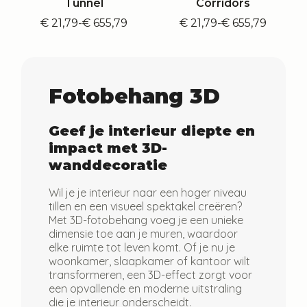
Tunnel
Corridors
€
21,79
-
€
655,79
€
21,79
-
€
655,79
Prijsklasse:
Prijsklasse:
€ 21,79
€ 21,79
tot
tot
€ 655,79
€ 655,79
Fotobehang 3D
Geef je interieur diepte en
impact met 3D-
wanddecoratie
Wil je je interieur naar een hoger niveau
tillen en een visueel spektakel creëren?
Met 3D-fotobehang voeg je een unieke
dimensie toe aan je muren, waardoor
elke ruimte tot leven komt. Of je nu je
woonkamer, slaapkamer of kantoor wilt
transformeren, een 3D-effect zorgt voor
een opvallende en moderne uitstraling
die je interieur onderscheidt.