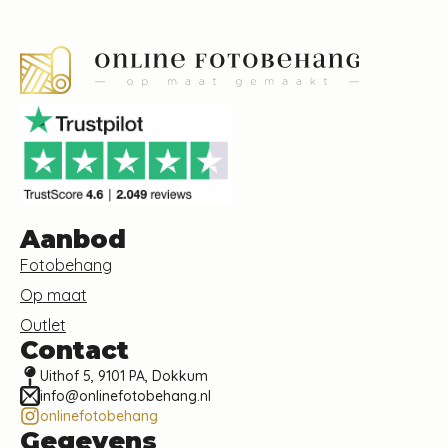
Aanbod
Fotobehang
Op maat
Outlet
Contact
Uithof 5, 9101 PA, Dokkum
info@onlinefotobehang.nl
onlinefotobehang
Gegevens