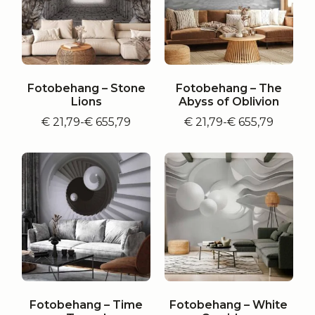
Fotobehang – Stone
Fotobehang – The
Lions
Abyss of Oblivion
€
21,79
-
€
655,79
€
21,79
-
€
655,79
Prijsklasse:
Prijsklasse:
€ 21,79
€ 21,79
tot
tot
€ 655,79
€ 655,79
Fotobehang – Time
Fotobehang – White