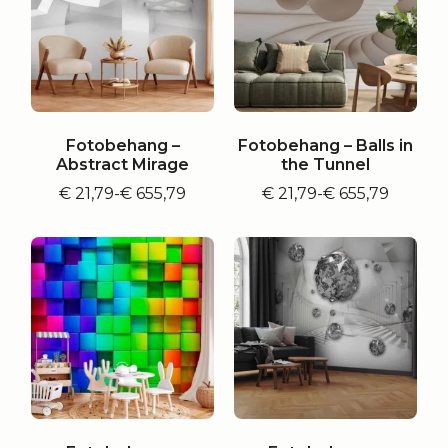
Fotobehang –
Fotobehang – Balls in
Abstract Mirage
the Tunnel
€
21,79
-
€
655,79
€
21,79
-
€
655,79
Prijsklasse:
Prijsklasse:
€ 21,79
€ 21,79
tot
tot
€ 655,79
€ 655,79