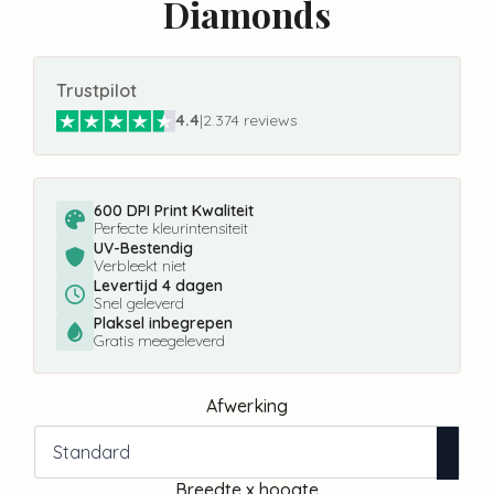
Diamonds
Trustpilot
4.4
|
2.374 reviews
600 DPI Print Kwaliteit
Perfecte kleurintensiteit
UV-Bestendig
Verbleekt niet
Levertijd 4 dagen
Snel geleverd
Plaksel inbegrepen
Gratis meegeleverd
Afwerking
Breedte x hoogte