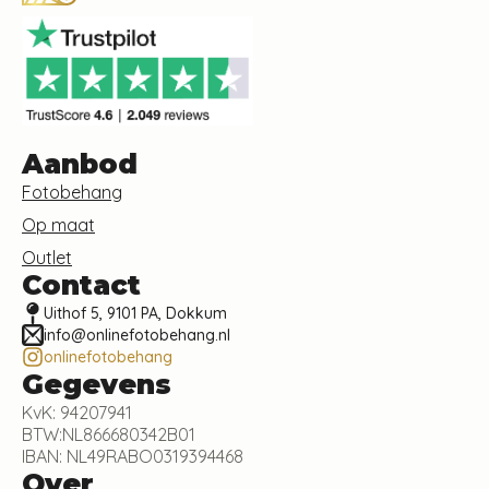
Aanbod
Fotobehang
Op maat
Outlet
Contact
Uithof 5, 9101 PA, Dokkum
info@onlinefotobehang.nl
onlinefotobehang
Gegevens
KvK: 94207941
BTW:NL866680342B01
IBAN: NL49RABO0319394468
Over