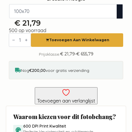
€
21,79
500 op voorraad
Fotobehang
-
Toevoegen Aan Winkelwagen
Abstract
Diamonds
aantal
€
21,79
-
€
655,79
Prijsklasse:
Prijsklasse:
€ 21,79
tot
€ 655,79
Nog
€200,00
voor gratis verzending
Toevoegen aan verlanglijst
Waarom kiezen voor dit fotobehang?
600 DPI Print Kwaliteit
Perfecte kleurintensiteit en schitterende