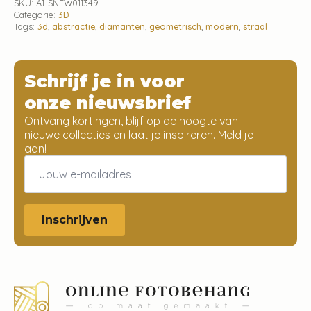
SKU:
A1-SNEW011349
Categorie:
3D
Tags:
3d
,
abstractie
,
diamanten
,
geometrisch
,
modern
,
straal
Schrijf je in voor
onze nieuwsbrief
Ontvang kortingen, blijf op de hoogte van
nieuwe collecties en laat je inspireren. Meld je
aan!
Email
*
Inschrijven