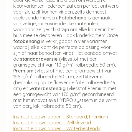
kleurvarianten. Iedereen zal een perfect ontwerp
voor zichzelf kunnen vinden, zelfs de meest
veeleisende mensen.
Fotobehang
is gemaakt
van veilige, milieuvriendelijke materialen,
waardoor ze geschikt zijn om elke kamer in het
huis mee te decoreren – ook kinderkamers.Onze
fotobehang
is verkrijgbaar in vier varianten,
waarbij elke klant de perfecte oplossing voor
zijn of haar behoeften vindt. Het aanbod omvat
de
standaardversie
(vliesstof met een
gramsgewicht van 110 g/m², rolbreedte 50 cm),
Premium
(vliesstof met een gramgewicht van
155 g/m², rolbreedte 50 cm),
zelfklevend
(bedrukking op zelfklevende folie, rolbreedte 49
cm) en
waterbestendig
(vliesstof Premium met
een gramgewicht van 170 g/m² gecombineerd
met het innovatieve HYDRO systeem in de vorm
van acryllak, rolbreedte 50 cm).
Instructie downloaden – Standard, Premium
Instructie downloaden – Zelfklevend
Instructie downloaden – Waterbestendig