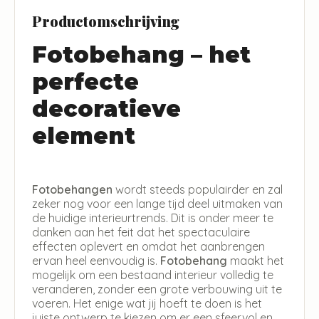
Productomschrijving
Fotobehang – het
perfecte
decoratieve
element
Fotobehangen
wordt steeds populairder en zal
zeker nog voor een lange tijd deel uitmaken van
de huidige interieurtrends. Dit is onder meer te
danken aan het feit dat het spectaculaire
effecten oplevert en omdat het aanbrengen
ervan heel eenvoudig is.
Fotobehang
maakt het
mogelijk om een bestaand interieur volledig te
veranderen, zonder een grote verbouwing uit te
voeren. Het enige wat jij hoeft te doen is het
juiste ontwerp te kiezen om er een sfeervol en