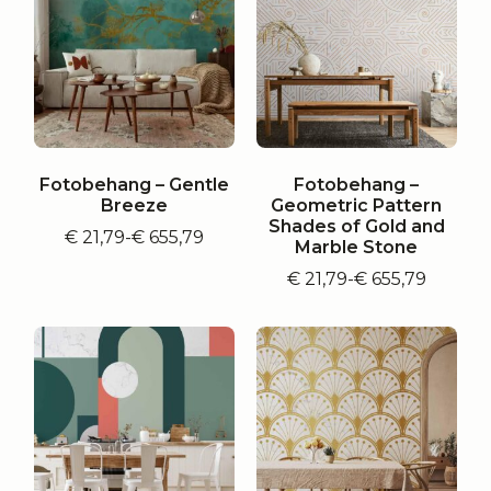
Fotobehang – Gentle
Fotobehang –
Breeze
Geometric Pattern
Shades of Gold and
€
21,79
-
€
655,79
Prijsklasse:
Marble Stone
€ 21,79
€
21,79
-
€
655,79
tot
Prijsklasse:
€ 655,79
€ 21,79
tot
€ 655,79