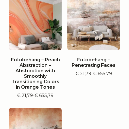
€ 655,79
€ 655,79
Fotobehang – Peach
Fotobehang –
Abstraction –
Penetrating Faces
Abstraction with
€
21,79
-
€
655,79
Prijsklasse:
Smoothly
€ 21,79
Transitioning Colors
tot
in Orange Tones
€ 655,79
€
21,79
-
€
655,79
Prijsklasse:
€ 21,79
tot
€ 655,79