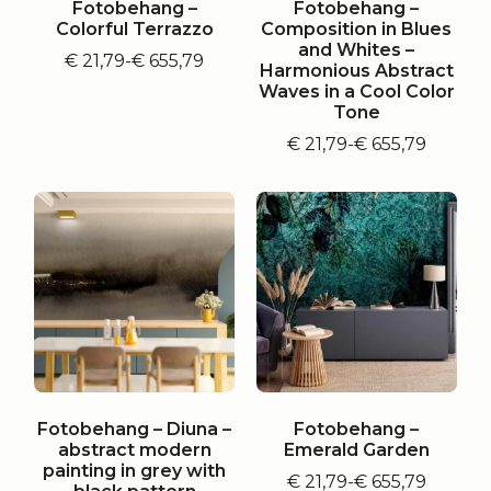
Fotobehang –
Fotobehang –
Colorful Terrazzo
Composition in Blues
and Whites –
€
21,79
-
€
655,79
Prijsklasse:
Harmonious Abstract
€ 21,79
Waves in a Cool Color
tot
Tone
€ 655,79
€
21,79
-
€
655,79
Prijsklasse:
€ 21,79
tot
€ 655,79
Fotobehang – Diuna –
Fotobehang –
abstract modern
Emerald Garden
painting in grey with
€
21,79
-
€
655,79
Prijsklasse: