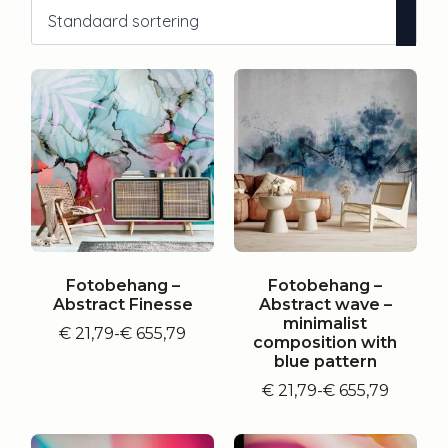
Fotobehang –
Fotobehang –
Abstract Finesse
Abstract wave –
minimalist
€
21,79
-
€
655,79
Prijsklasse:
composition with
€ 21,79
blue pattern
tot
€
21,79
-
€
655,79
€ 655,79
Prijsklasse:
€ 21,79
tot