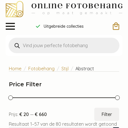
Draag bij aan een betere wereld
Producten
zoeken
Home
Fotobehang
Stijl
Abstract
Price Filter
Min.
Max
Prijs:
€ 20
—
€ 660
Filter
prijs
prijs
Resultaat 1–57 van de 80 resultaten wordt getoond