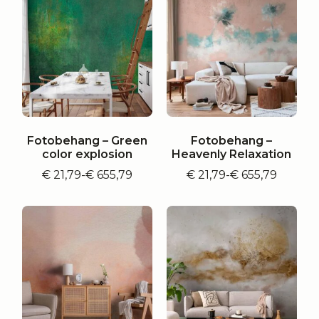
€ 655,79
Fotobehang – Green
Fotobehang –
color explosion
Heavenly Relaxation
€
21,79
-
€
655,79
€
21,79
-
€
655,79
Prijsklasse:
Prijsklasse:
€ 21,79
€ 21,79
tot
tot
€ 655,79
€ 655,79