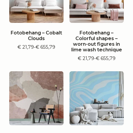
Fotobehang – Cobalt
Fotobehang –
Clouds
Colorful shapes –
worn-out figures in
€
21,79
-
€
655,79
Prijsklasse:
lime wash technique
€ 21,79
€
21,79
-
€
655,79
tot
Prijsklasse:
€ 655,79
€ 21,79
tot
€ 655,79