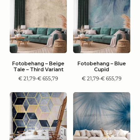
€ 655,79
Fotobehang – Beige
Fotobehang – Blue
Tale – Third Variant
Cupid
€
21,79
-
€
655,79
€
21,79
-
€
655,79
Prijsklasse:
Prijsklasse:
€ 21,79
€ 21,79
tot
tot
€ 655,79
€ 655,79