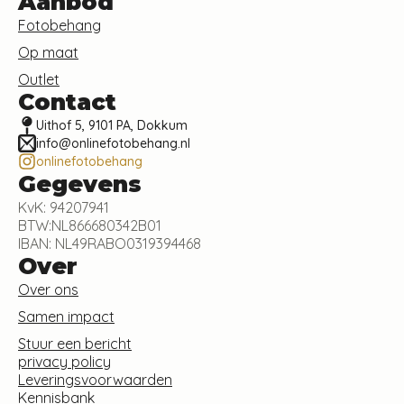
Aanbod
Fotobehang
Op maat
Outlet
Contact
Uithof 5, 9101 PA, Dokkum
info@onlinefotobehang.nl
onlinefotobehang
Gegevens
KvK: 94207941
BTW:NL866680342B01
IBAN: NL49RABO0319394468
Over
Over ons
Samen impact
Stuur een bericht
privacy policy
Leveringsvoorwaarden
Kennisbank