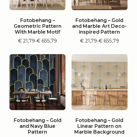
Fotobehang –
Fotobehang – Gold
Geometric Pattern
and Marble Art Deco-
With Marble Motif
inspired Pattern
€
21,79
-
€
655,79
€
21,79
-
€
655,79
Prijsklasse:
Prijsklasse:
€ 21,79
€ 21,79
tot
tot
€ 655,79
€ 655,79
Fotobehang – Gold
Fotobehang – Gold
and Navy Blue
Linear Pattern on
Pattern
Marble Background