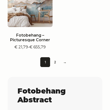
Fotobehang –
Picturesque Corner
€
21,79
-
€
655,79
Prijsklasse:
€ 21,79
tot
1
2
→
€ 655,79
Fotobehang
Abstract