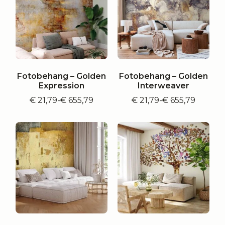
Fotobehang – Golden
Fotobehang – Golden
Expression
Interweaver
€
21,79
-
€
655,79
€
21,79
-
€
655,79
Prijsklasse:
Prijsklasse:
€ 21,79
€ 21,79
tot
tot
€ 655,79
€ 655,79