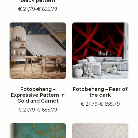
black pattern
€ 21,79
€
21,79
-
€
655,79
Prijsklasse:
tot
€ 21,79
€ 655,79
tot
€ 655,79
Fotobehang –
Fotobehang – Fear of
Expressive Pattern in
the dark
Gold and Garnet
€
21,79
-
€
655,79
Prijsklasse:
€
21,79
-
€
655,79
Prijsklasse:
€ 21,79
€ 21,79
tot
tot
€ 655,79
€ 655,79