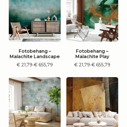
Fotobehang –
Fotobehang –
Malachite Landscape
Malachite Play
€
21,79
-
€
655,79
€
21,79
-
€
655,79
Prijsklasse:
Prijsklasse:
€ 21,79
€ 21,79
tot
tot
€ 655,79
€ 655,79