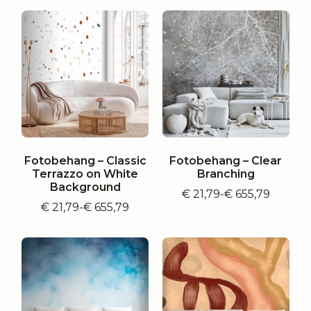
tot
tot
€ 655,79
€ 655,79
Fotobehang – Classic
Fotobehang – Clear
Terrazzo on White
Branching
Background
€
21,79
-
€
655,79
Prijsklasse:
€
21,79
-
€
655,79
Prijsklasse:
€ 21,79
€ 21,79
tot
tot
€ 655,79
€ 655,79