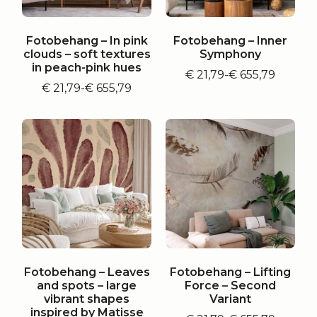
Fotobehang – In pink
Fotobehang – Inner
clouds – soft textures
Symphony
in peach-pink hues
€
21,79
-
€
655,79
Prijsklasse:
€
21,79
-
€
655,79
Prijsklasse:
€ 21,79
€ 21,79
tot
tot
€ 655,79
€ 655,79
Fotobehang – Leaves
Fotobehang – Lifting
and spots – large
Force – Second
vibrant shapes
Variant
inspired by Matisse