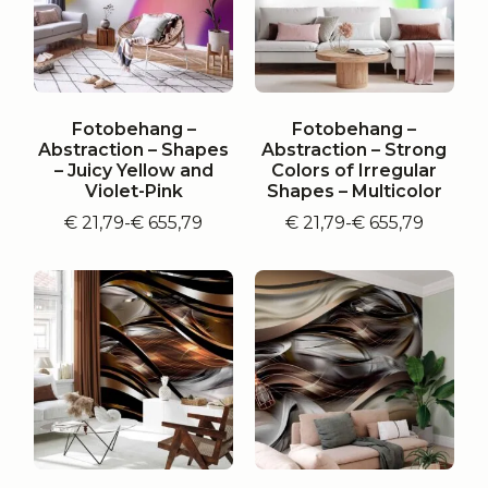
Fotobehang –
Fotobehang –
Abstraction – Shapes
Abstraction – Strong
– Juicy Yellow and
Colors of Irregular
Violet-Pink
Shapes – Multicolor
€
21,79
-
€
655,79
€
21,79
-
€
655,79
Prijsklasse:
Prijsklasse:
€ 21,79
€ 21,79
tot
tot
€ 655,79
€ 655,79