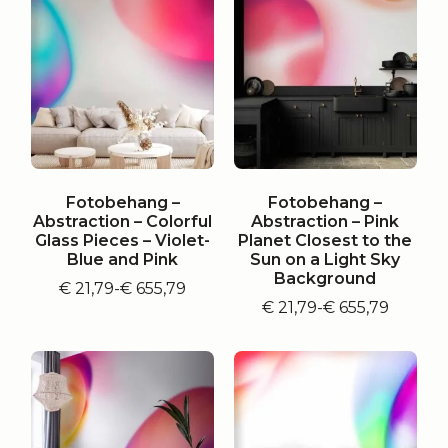
€ 655,79
Fotobehang –
Fotobehang –
Abstraction – Colorful
Abstraction – Pink
Glass Pieces – Violet-
Planet Closest to the
Blue and Pink
Sun on a Light Sky
Background
€
21,79
-
€
655,79
Prijsklasse:
€
21,79
-
€
655,79
€ 21,79
Prijsklasse:
tot
€ 21,79
€ 655,79
tot
€ 655,79