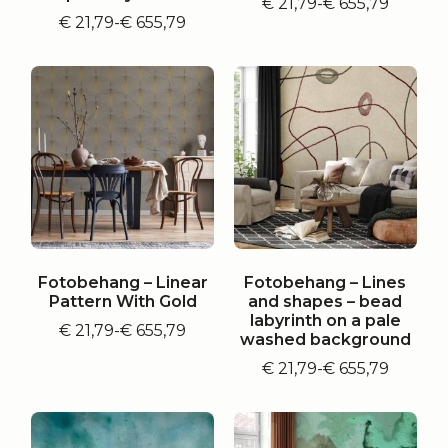
€
21,79
-
€
655,79
Prijsklasse:
€
21,79
-
€
655,79
Prijsklasse:
€ 21,79
€ 21,79
tot
tot
€ 655,79
€ 655,79
Fotobehang – Linear
Fotobehang – Lines
Pattern With Gold
and shapes – bead
labyrinth on a pale
€
21,79
-
€
655,79
Prijsklasse:
washed background
€ 21,79
€
21,79
-
€
655,79
tot
Prijsklasse:
€ 655,79
€ 21,79
tot
€ 655,79