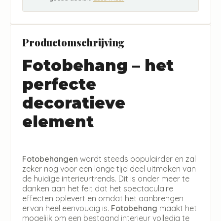
Productomschrijving
Fotobehang – het
perfecte
decoratieve
element
Fotobehangen
wordt steeds populairder en zal
zeker nog voor een lange tijd deel uitmaken van
de huidige interieurtrends. Dit is onder meer te
danken aan het feit dat het spectaculaire
effecten oplevert en omdat het aanbrengen
ervan heel eenvoudig is.
Fotobehang
maakt het
mogelijk om een bestaand interieur volledig te