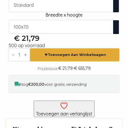
Breedte x hoogte
€
21,79
500 op voorraad
Fotobehang
-
Toevoegen Aan Winkelwagen
Abstraction
-
Colorful
€
21,79
-
€
655,79
Prijsklasse:
Prijsklasse:
Glass
€ 21,79
Pieces
tot
-
€ 655,79
Nog
€200,00
voor gratis verzending
Violet-
Blue
and
Pink
aantal
Toevoegen aan verlanglijst