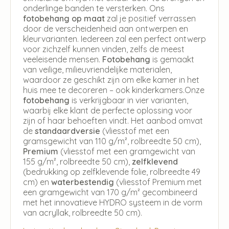
onderlinge banden te versterken. Ons
fotobehang op maat
zal je positief verrassen
door de verscheidenheid aan ontwerpen en
kleurvarianten. Iedereen zal een perfect ontwerp
voor zichzelf kunnen vinden, zelfs de meest
veeleisende mensen.
Fotobehang
is gemaakt
van veilige, milieuvriendelijke materialen,
waardoor ze geschikt zijn om elke kamer in het
huis mee te decoreren – ook kinderkamers.Onze
fotobehang
is verkrijgbaar in vier varianten,
waarbij elke klant de perfecte oplossing voor
zijn of haar behoeften vindt. Het aanbod omvat
de
standaardversie
(vliesstof met een
gramsgewicht van 110 g/m², rolbreedte 50 cm),
Premium
(vliesstof met een gramgewicht van
155 g/m², rolbreedte 50 cm),
zelfklevend
(bedrukking op zelfklevende folie, rolbreedte 49
cm) en
waterbestendig
(vliesstof Premium met
een gramgewicht van 170 g/m² gecombineerd
met het innovatieve HYDRO systeem in de vorm
van acryllak, rolbreedte 50 cm).