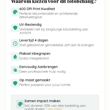
Waarom kiezen voor dit fotobehang?
600 DPI Print Kwaliteit
Perfecte kleurintensiteit en schitterende
detailweergave
UV-Bestendig
Verbleekt niet bij langdurige blootstelling aan
zonlicht
Levertijd 4 dagen
Snel geleverd en gemakkelijk zelf aan te brengen
Plaksel inbegrepen
Gratis meegeleverd
Eenvoudig Aanbrengen
Geen professionele hulp nodig
Op maat gemaakt
Perfect passend voor jouw ruimte
Samen impact maken
Wij doneren 10% van elke bestelling aan
goede doelen.
Lees meer