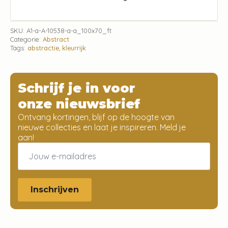
SKU:
A1-a-A-10538-a-a_100x70_ft
Categorie:
Abstract
Tags:
abstractie
,
kleurrijk
Schrijf je in voor
onze nieuwsbrief
Ontvang kortingen, blijf op de hoogte van
nieuwe collecties en laat je inspireren. Meld je
aan!
Email
*
Inschrijven