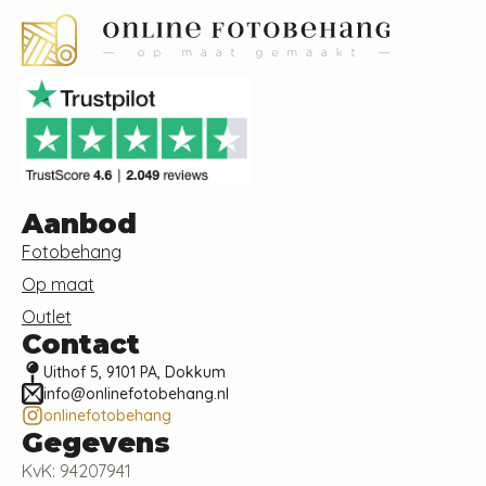
Aanbod
Fotobehang
Op maat
Outlet
Contact
Uithof 5, 9101 PA, Dokkum
info@onlinefotobehang.nl
onlinefotobehang
Gegevens
KvK: 94207941