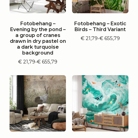
Fotobehang –
Fotobehang – Exotic
Evening by the pond –
Birds – Third Variant
a group of cranes
€
21,79
-
€
655,79
Prijsklasse:
drawn in dry pastel on
€ 21,79
a dark turquoise
tot
background
€ 655,79
€
21,79
-
€
655,79
Prijsklasse:
€ 21,79
tot
€ 655,79