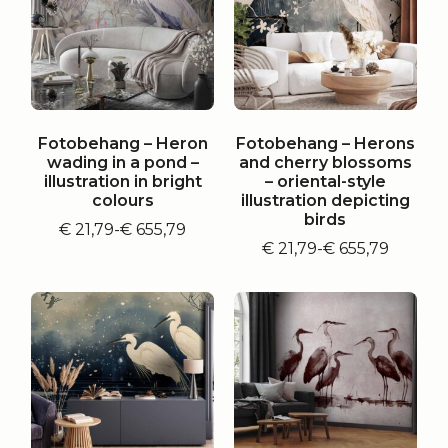
Fotobehang – Heron
Fotobehang – Herons
wading in a pond –
and cherry blossoms
illustration in bright
– oriental-style
colours
illustration depicting
birds
€
21,79
-
€
655,79
Prijsklasse:
€
21,79
-
€
655,79
€ 21,79
Prijsklasse:
tot
€ 21,79
€ 655,79
tot
€ 655,79