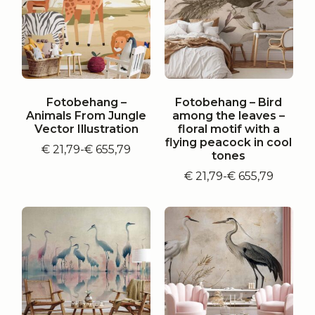
Fotobehang –
Fotobehang – Bird
Animals From Jungle
among the leaves –
Vector Illustration
floral motif with a
flying peacock in cool
€
21,79
-
€
655,79
Prijsklasse:
tones
€ 21,79
€
21,79
-
€
655,79
tot
Prijsklasse:
€ 655,79
€ 21,79
tot
€ 655,79