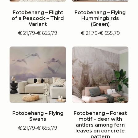
Fotobehang – Flight
Fotobehang – Flying
of a Peacock – Third
Hummingbirds
Variant
(Green)
€
21,79
-
€
655,79
€
21,79
-
€
655,79
Prijsklasse:
Prijsklasse:
€ 21,79
€ 21,79
tot
tot
€ 655,79
€ 655,79
Fotobehang – Flying
Fotobehang – Forest
Swans
motif – deer with
antlers among fern
€
21,79
-
€
655,79
Prijsklasse:
leaves on concrete
€ 21,79
pattern