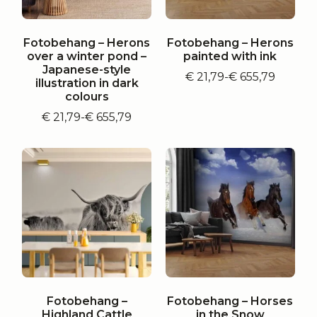
Fotobehang – Herons
Fotobehang – Herons
over a winter pond –
painted with ink
Japanese-style
€
21,79
-
€
655,79
Prijsklasse:
illustration in dark
€ 21,79
colours
tot
€
21,79
-
€
655,79
Prijsklasse:
€ 655,79
€ 21,79
tot
€ 655,79
Fotobehang –
Fotobehang – Horses
Highland Cattle
in the Snow