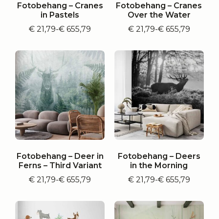
Fotobehang – Cranes
Fotobehang – Cranes
in Pastels
Over the Water
€
21,79
-
€
655,79
€
21,79
-
€
655,79
Prijsklasse:
Prijsklasse:
€ 21,79
€ 21,79
tot
tot
€ 655,79
€ 655,79
Fotobehang – Deer in
Fotobehang – Deers
Ferns – Third Variant
in the Morning
€
21,79
-
€
655,79
€
21,79
-
€
655,79
Prijsklasse:
Prijsklasse:
€ 21,79
€ 21,79
tot
tot
€ 655,79
€ 655,79