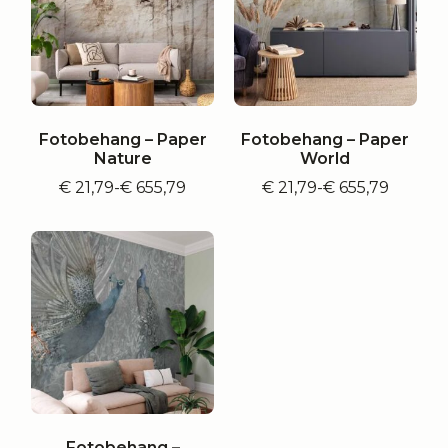
Fotobehang – Paper
Fotobehang – Paper
Nature
World
€
21,79
-
€
655,79
€
21,79
-
€
655,79
Prijsklasse:
Prijsklasse:
€ 21,79
€ 21,79
tot
tot
€ 655,79
€ 655,79
Fotobehang –