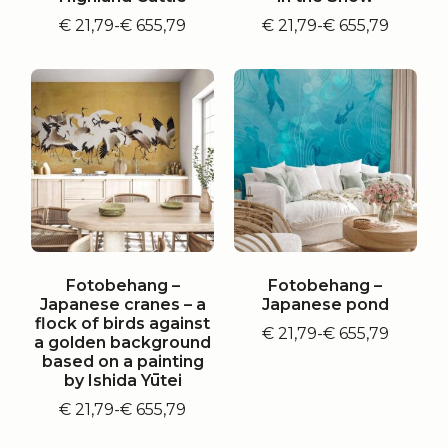
€
21,79
-
€
655,79
€
21,79
-
€
655,79
Prijsklasse:
Prijsklasse:
€ 21,79
€ 21,79
tot
tot
€ 655,79
€ 655,79
Fotobehang –
Fotobehang –
Japanese cranes – a
Japanese pond
flock of birds against
€
21,79
-
€
655,79
Prijsklasse:
a golden background
€ 21,79
based on a painting
tot
by Ishida Yūtei
€ 655,79
€
21,79
-
€
655,79
Prijsklasse:
€ 21,79