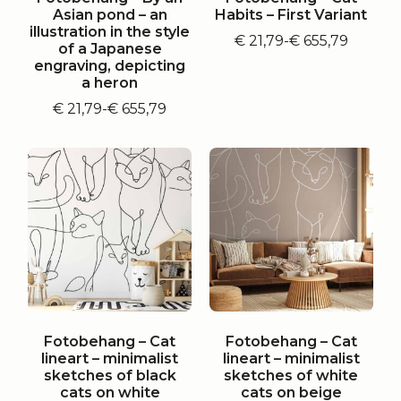
Asian pond – an
Habits – First Variant
illustration in the style
€
21,79
-
€
655,79
Prijsklasse:
of a Japanese
€ 21,79
engraving, depicting
tot
a heron
€ 655,79
€
21,79
-
€
655,79
Prijsklasse:
€ 21,79
tot
€ 655,79
Fotobehang – Cat
Fotobehang – Cat
lineart – minimalist
lineart – minimalist
sketches of black
sketches of white
cats on white
cats on beige