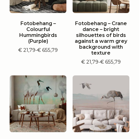
Fotobehang –
Fotobehang – Crane
Colourful
dance – bright
Hummingbirds
silhouettes of birds
(Purple)
against a warm grey
background with
€
21,79
-
€
655,79
Prijsklasse:
texture
€ 21,79
€
21,79
-
€
655,79
tot
Prijsklasse:
€ 655,79
€ 21,79
tot
€ 655,79