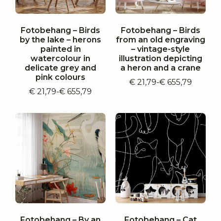
Fotobehang – Birds
Fotobehang – Birds
by the lake – herons
from an old engraving
painted in
– vintage-style
watercolour in
illustration depicting
delicate grey and
a heron and a crane
pink colours
€
21,79
-
€
655,79
Prijsklasse:
€
21,79
-
€
655,79
Prijsklasse:
€ 21,79
€ 21,79
tot
tot
€ 655,79
€ 655,79
Fotobehang – By an
Fotobehang – Cat