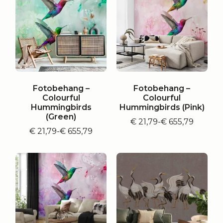
Fotobehang –
Fotobehang –
Colourful
Colourful
Hummingbirds
Hummingbirds (Pink)
(Green)
€
21,79
-
€
655,79
Prijsklasse:
€
21,79
-
€
655,79
Prijsklasse:
€ 21,79
€ 21,79
tot
tot
€ 655,79
€ 655,79