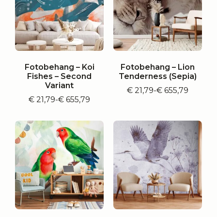
Fotobehang – Koi
Fotobehang – Lion
Fishes – Second
Tenderness (Sepia)
Variant
€
21,79
-
€
655,79
Prijsklasse:
€
21,79
-
€
655,79
Prijsklasse:
€ 21,79
€ 21,79
tot
tot
€ 655,79
€ 655,79