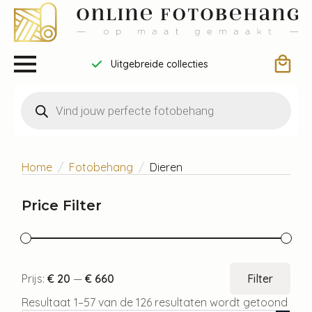
Draag bij aan een betere wereld
Producten
zoeken
Home
Fotobehang
Dieren
Price Filter
Min.
Max
Prijs:
€ 20
—
€ 660
Filter
prijs
prijs
Resultaat 1–57 van de 126 resultaten wordt getoond