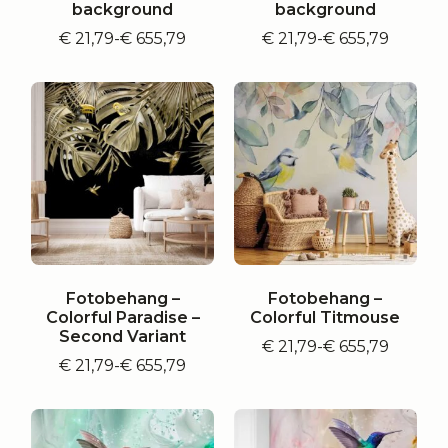
background
background
€
21,79
-
€
655,79
€
21,79
-
€
655,79
Prijsklasse:
Prijsklasse:
€ 21,79
€ 21,79
tot
tot
€ 655,79
€ 655,79
Fotobehang –
Fotobehang –
Colorful Paradise –
Colorful Titmouse
Second Variant
€
21,79
-
€
655,79
Prijsklasse:
€
21,79
-
€
655,79
Prijsklasse:
€ 21,79
€ 21,79
tot
tot
€ 655,79
€ 655,79