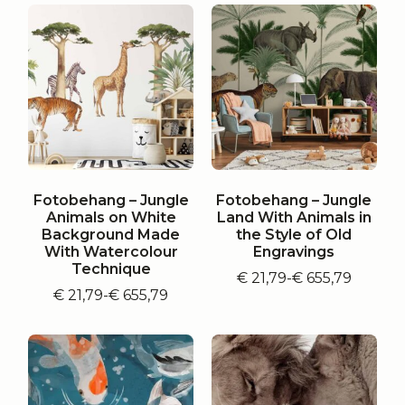
tot
€ 655,79
Fotobehang – Jungle
Fotobehang – Jungle
Animals on White
Land With Animals in
Background Made
the Style of Old
With Watercolour
Engravings
Technique
€
21,79
-
€
655,79
Prijsklasse:
€
21,79
-
€
655,79
Prijsklasse:
€ 21,79
€ 21,79
tot
tot
€ 655,79
€ 655,79