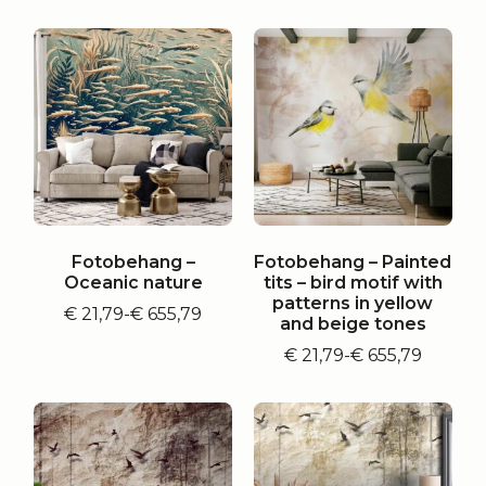
€ 21,79
tot
tot
€ 655,79
€ 655,79
Fotobehang –
Fotobehang – Painted
Oceanic nature
tits – bird motif with
patterns in yellow
€
21,79
-
€
655,79
Prijsklasse:
and beige tones
€ 21,79
€
21,79
-
€
655,79
tot
Prijsklasse:
€ 655,79
€ 21,79
tot
€ 655,79