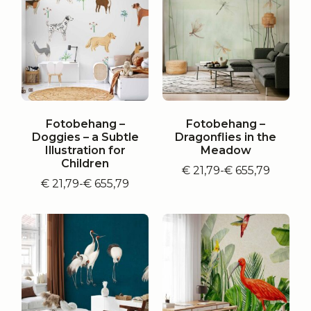
Fotobehang –
Fotobehang –
Doggies – a Subtle
Dragonflies in the
Illustration for
Meadow
Children
€
21,79
-
€
655,79
Prijsklasse:
€
21,79
-
€
655,79
Prijsklasse:
€ 21,79
€ 21,79
tot
tot
€ 655,79
€ 655,79