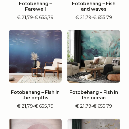
Fotobehang –
Fotobehang – Fish
Farewell
and waves
€
21,79
-
€
655,79
€
21,79
-
€
655,79
Prijsklasse:
Prijsklasse:
€ 21,79
€ 21,79
tot
tot
€ 655,79
€ 655,79
Fotobehang – Fish in
Fotobehang – Fish in
the depths
the ocean
€
21,79
-
€
655,79
€
21,79
-
€
655,79
Prijsklasse:
Prijsklasse:
€ 21,79
€ 21,79
tot
tot
€ 655,79
€ 655,79