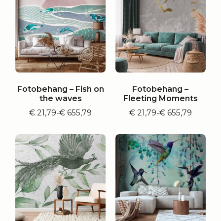
Fotobehang – Fish on
Fotobehang –
the waves
Fleeting Moments
€
21,79
-
€
655,79
€
21,79
-
€
655,79
Prijsklasse:
Prijsklasse:
€ 21,79
€ 21,79
tot
tot
€ 655,79
€ 655,79