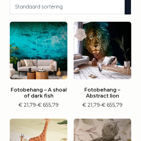
Fotobehang – A shoal
Fotobehang –
of dark fish
Abstract lion
€
21,79
-
€
655,79
€
21,79
-
€
655,79
Prijsklasse:
Prijsklasse:
€ 21,79
€ 21,79
tot
tot
€ 655,79
€ 655,79