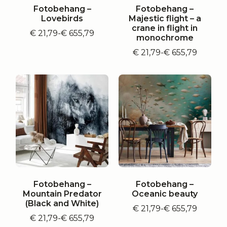
Fotobehang –
Fotobehang –
Lovebirds
Majestic flight – a
crane in flight in
€
21,79
-
€
655,79
Prijsklasse:
monochrome
€ 21,79
€
21,79
-
€
655,79
tot
Prijsklasse:
€ 655,79
€ 21,79
tot
€ 655,79
Fotobehang –
Fotobehang –
Mountain Predator
Oceanic beauty
(Black and White)
€
21,79
-
€
655,79
Prijsklasse:
€
21,79
-
€
655,79
Prijsklasse:
€ 21,79