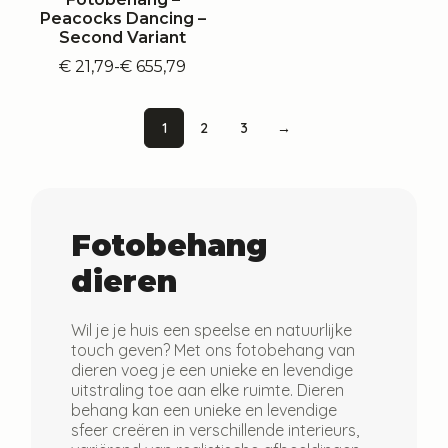
Peacocks Dancing –
Second Variant
€
21,79
-
€
655,79
Prijsklasse:
€ 21,79
tot
1
2
3
→
€ 655,79
Fotobehang
dieren
Wil je je huis een speelse en natuurlijke
touch geven? Met ons fotobehang van
dieren voeg je een unieke en levendige
uitstraling toe aan elke ruimte. Dieren
behang kan een unieke en levendige
sfeer creëren in verschillende interieurs,