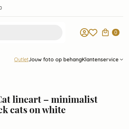
0
0
Jouw foto op behang
Klantenservice
Outlet
at lineart – minimalist
ck cats on white