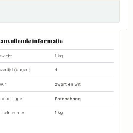
anvullende informatie
ewicht
1 kg
evertijd (dagen)
4
eur
zwart en wit
roduct type
Fotobehang
rtikelnummer
1 kg