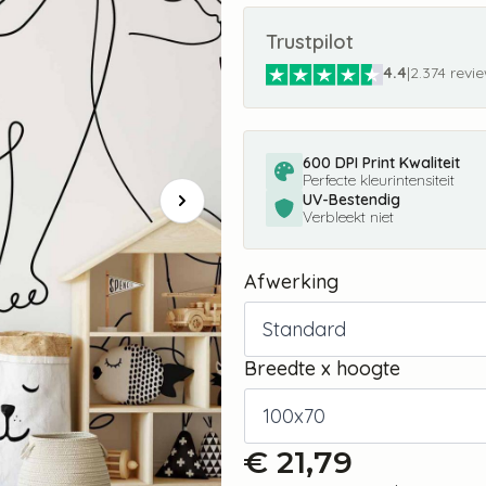
Trustpilot
4.4
|
2.374 revi
600 DPI Print Kwaliteit
Perfecte kleurintensiteit
UV-Bestendig
Verbleekt niet
Afwerking
Breedte x hoogte
€
21,79