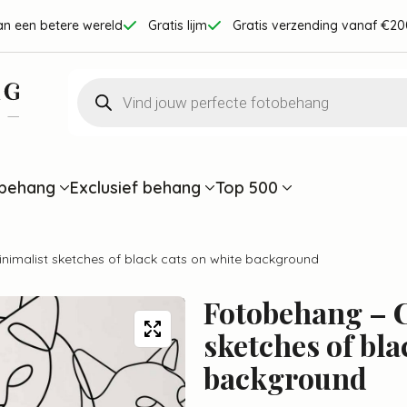
an een betere wereld
Gratis lijm
Gratis verzending vanaf €20
Producten
zoeken
behang
Exclusief behang
Top 500
inimalist sketches of black cats on white background
Fotobehang – C
sketches of bla
background