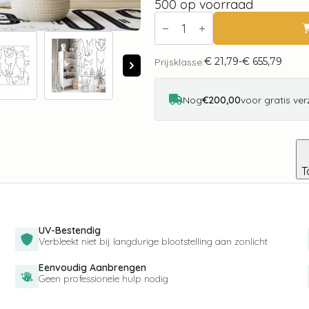
500 op voorraad
Fotobehang
-
Cat
lineart
€
21,79
-
€
655,79
-
Prijsklasse:
Prijsklasse:
minimalist
€ 21,79
sketches
tot
of
€ 655,79
Nog
€200,00
voor gratis ve
black
cats
on
white
background
aantal
T
UV-Bestendig
Verbleekt niet bij langdurige blootstelling aan zonlicht
Eenvoudig Aanbrengen
Geen professionele hulp nodig