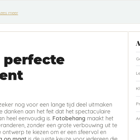
Lees meer
A
 perfecte
G
ent
L
Kl
P
zeker nog voor een lange tijd deel uitmaken
te danken aan het feit dat het spectaculaire
n heel eenvoudig is.
Fotobehang
maakt het
A
eranderen, zonder een grote verbouwing uit te
ste ontwerp te kiezen om er een sfeervol en
g op maat
is de juiste keuze voor iedereen die