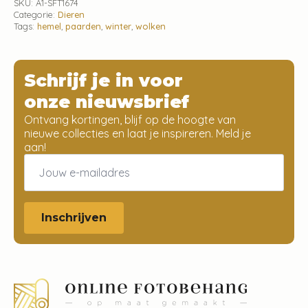
SKU:
A1-SFT1674
Categorie:
Dieren
Tags:
hemel
,
paarden
,
winter
,
wolken
Schrijf je in voor
onze nieuwsbrief
Ontvang kortingen, blijf op de hoogte van
nieuwe collecties en laat je inspireren. Meld je
aan!
Email
*
Inschrijven