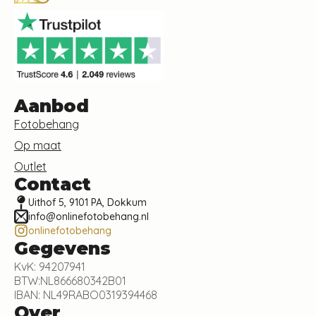
Aanbod
Fotobehang
Op maat
Outlet
Contact
Uithof 5, 9101 PA, Dokkum
info@onlinefotobehang.nl
onlinefotobehang
Gegevens
KvK: 94207941
BTW:NL866680342B01
IBAN: NL49RABO0319394468
Over