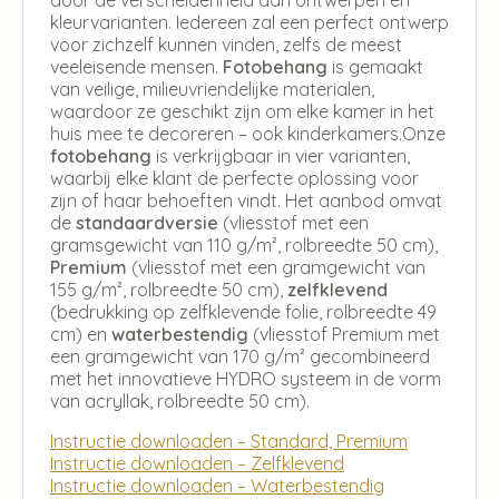
kleurvarianten. Iedereen zal een perfect ontwerp
voor zichzelf kunnen vinden, zelfs de meest
veeleisende mensen.
Fotobehang
is gemaakt
van veilige, milieuvriendelijke materialen,
waardoor ze geschikt zijn om elke kamer in het
huis mee te decoreren – ook kinderkamers.Onze
fotobehang
is verkrijgbaar in vier varianten,
waarbij elke klant de perfecte oplossing voor
zijn of haar behoeften vindt. Het aanbod omvat
de
standaardversie
(vliesstof met een
gramsgewicht van 110 g/m², rolbreedte 50 cm),
Premium
(vliesstof met een gramgewicht van
155 g/m², rolbreedte 50 cm),
zelfklevend
(bedrukking op zelfklevende folie, rolbreedte 49
cm) en
waterbestendig
(vliesstof Premium met
een gramgewicht van 170 g/m² gecombineerd
met het innovatieve HYDRO systeem in de vorm
van acryllak, rolbreedte 50 cm).
Instructie downloaden – Standard, Premium
Instructie downloaden – Zelfklevend
Instructie downloaden – Waterbestendig