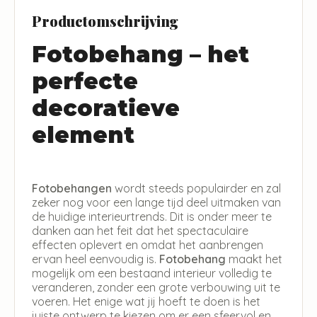
Productomschrijving
Fotobehang – het
perfecte
decoratieve
element
Fotobehangen
wordt steeds populairder en zal
zeker nog voor een lange tijd deel uitmaken van
de huidige interieurtrends. Dit is onder meer te
danken aan het feit dat het spectaculaire
effecten oplevert en omdat het aanbrengen
ervan heel eenvoudig is.
Fotobehang
maakt het
mogelijk om een bestaand interieur volledig te
veranderen, zonder een grote verbouwing uit te
voeren. Het enige wat jij hoeft te doen is het
juiste ontwerp te kiezen om er een sfeervol en