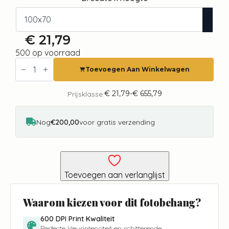
€
21,79
500 op voorraad
Fotobehang
-
Toevoegen Aan Winkelwagen
Horses
in
the
€
21,79
-
€
655,79
Prijsklasse:
Prijsklasse:
Snow
€ 21,79
aantal
tot
€ 655,79
Nog
€200,00
voor gratis verzending
Toevoegen aan verlanglijst
Waarom kiezen voor dit fotobehang?
600 DPI Print Kwaliteit
Perfecte kleurintensiteit en schitterende