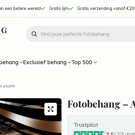
an een betere wereld
Gratis lijm
Gratis verzending vanaf €20
Producten
zoeken
behang
Exclusief behang
Top 500
r storm
Fotobehang – 
Trustpilot
4.4
|
2.374 revi