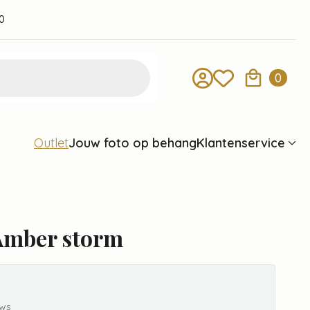
0
0
Jouw foto op behang
Klantenservice
Outlet
Amber storm
ews