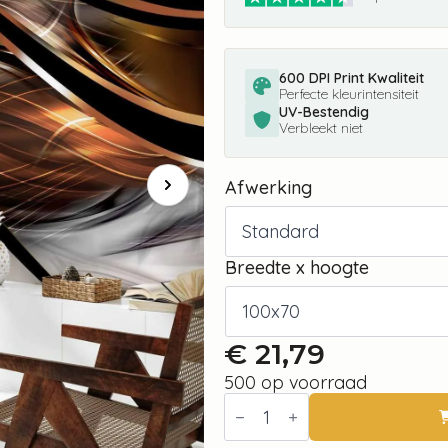
600 DPI Print Kwaliteit
Perfecte kleurintensiteit
UV-Bestendig
Verbleekt niet
Afwerking
Breedte x hoogte
€
21,79
500 op voorraad
Fotobehang
-
Amber