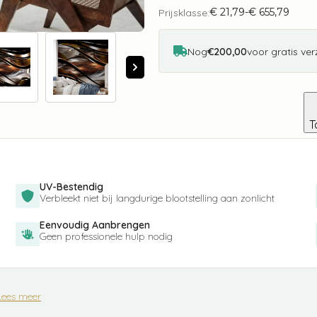
storm
€
21,79
-
€
655,79
aantal
Prijsklasse:
Prijsklasse:
€ 21,79
tot
€ 655,79
Nog
€200,00
voor gratis ve
T
UV-Bestendig
Verbleekt niet bij langdurige blootstelling aan zonlicht
Eenvoudig Aanbrengen
Geen professionele hulp nodig
Lees meer