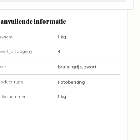
anvullende informatie
ewicht
1 kg
evertijd (dagen)
4
eur
bruin, grijs, zwart
roduct type
Fotobehang
rtikelnummer
1 kg