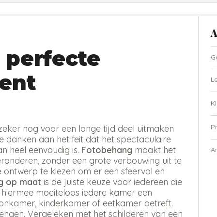
A
 perfecte
G
ent
L
Kl
P
zeker nog voor een lange tijd deel uitmaken
te danken aan het feit dat het spectaculaire
n heel eenvoudig is.
Fotobehang
maakt het
A
eranderen, zonder een grote verbouwing uit te
ste ontwerp te kiezen om er een sfeervol en
g op maat
is de juiste keuze voor iedereen die
t hiermee moeiteloos iedere kamer een
oonkamer, kinderkamer of eetkamer betreft.
rengen. Vergeleken met het schilderen van een