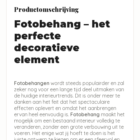
Productomschrijving
Fotobehang – het
perfecte
decoratieve
element
Fotobehangen
wordt steeds populairder en zal
zeker nog voor een lange tijd deel uitmaken van
de huidige interieurtrends. Dit is onder meer te
danken aan het feit dat het spectaculaire
effecten oplevert en omdat het aanbrengen
ervan heel eenvoudig is.
Fotobehang
maakt het
mogelijk om een bestaand interieur volledig te
veranderen, zonder een grote verbouwing uit te
voeren. Het enige wat jij hoeft te doen is het
juiste ontwerp te kiezen om er een sfeervol en