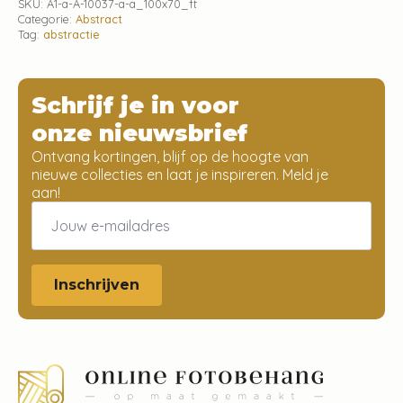
SKU:
A1-a-A-10037-a-a_100x70_ft
Categorie:
Abstract
Tag:
abstractie
Schrijf je in voor
onze nieuwsbrief
Ontvang kortingen, blijf op de hoogte van
nieuwe collecties en laat je inspireren. Meld je
aan!
Email
*
Inschrijven