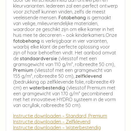
kleurvarianten. Iedereen zal een perfect ontwerp
voor zichzelf kunnen vinden, zelfs de meest
veeleisende mensen.
Fotobehang
is gemaakt
van veilige, milieuvriendelijke materialen,
waardoor ze geschikt zijn om elke kamer in het
huis mee te decoreren – ook kinderkamers.Onze
fotobehang
is verkrijgbaar in vier varianten,
waarbij elke klant de perfecte oplossing voor
zijn of haar behoeften vindt. Het aanbod omvat
de
standaardversie
(vliesstof met een
gramsgewicht van 110 g/m², rolbreedte 50 cm),
Premium
(vliesstof met een gramgewicht van
155 g/m², rolbreedte 50 cm),
zelfklevend
(bedrukking op zelfklevende folie, rolbreedte 49
cm) en
waterbestendig
(vliesstof Premium met
een gramgewicht van 170 g/m² gecombineerd
met het innovatieve HYDRO systeem in de vorm
van acryllak, rolbreedte 50 cm).
Instructie downloaden – Standard, Premium
Instructie downloaden – Zelfklevend
Instructie downloaden – Waterbestendig