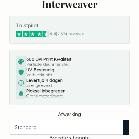
Interweaver
Trustpilot
4.4
|
2.374 reviews
600 DPI Print Kwaliteit
Perfecte kleurintensiteit
UV-Bestendig
Verbleekt niet
Levertijd 4 dagen
Snel geleverd
Plaksel inbegrepen
Gratis meegeleverd
Afwerking
Breedte x hoogte