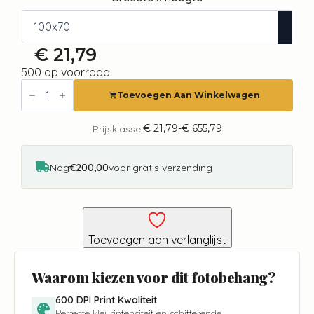
€
21,79
500 op voorraad
Fotobehang
-
Toevoegen Aan Winkelwagen
Golden
Interweaver
aantal
€
21,79
-
€
655,79
Prijsklasse:
Prijsklasse:
€ 21,79
tot
€ 655,79
Nog
€200,00
voor gratis verzending
Toevoegen aan verlanglijst
Waarom kiezen voor dit fotobehang?
600 DPI Print Kwaliteit
Perfecte kleurintensiteit en schitterende