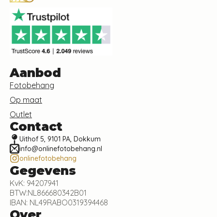
Aanbod
Fotobehang
Op maat
Outlet
Contact
Uithof 5, 9101 PA, Dokkum
info@onlinefotobehang.nl
onlinefotobehang
Gegevens
KvK: 94207941
BTW:NL866680342B01
IBAN: NL49RABO0319394468
Over