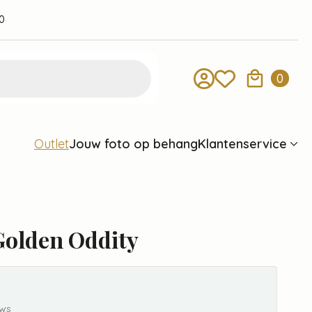
0
0
Jouw foto op behang
Klantenservice
Outlet
Golden Oddity
ews