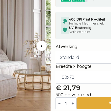
600 DPI Print Kwaliteit
Perfecte kleurintensiteit
UV-Bestendig
Verbleekt niet
Afwerking
Breedte x hoogte
€
21,79
500 op voorraad
Fotobehang
-
Golden