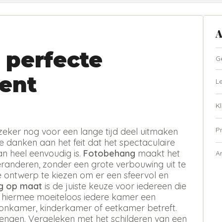
A
 perfecte
G
ent
L
Kl
P
zeker nog voor een lange tijd deel uitmaken
te danken aan het feit dat het spectaculaire
n heel eenvoudig is.
Fotobehang
maakt het
A
eranderen, zonder een grote verbouwing uit te
ste ontwerp te kiezen om er een sfeervol en
g op maat
is de juiste keuze voor iedereen die
t hiermee moeiteloos iedere kamer een
oonkamer, kinderkamer of eetkamer betreft.
rengen. Vergeleken met het schilderen van een