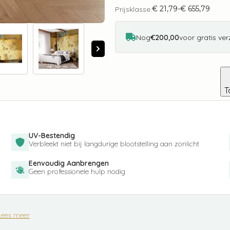
Oddity
€
21,79
-
€
655,79
aantal
Prijsklasse:
Prijsklasse:
€ 21,79
tot
€ 655,79
Nog
€200,00
voor gratis ve
T
UV-Bestendig
Verbleekt niet bij langdurige blootstelling aan zonlicht
Eenvoudig Aanbrengen
Geen professionele hulp nodig
Lees meer