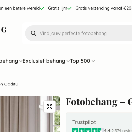
an een betere wereld
Gratis lijm
Gratis verzending vanaf €20
Producten
zoeken
behang
Exclusief behang
Top 500
en Oddity
Fotobehang – 
Trustpilot
4.4
|
2.374 revi