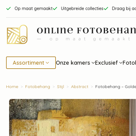
Op maat gemaakt
Uitgebreide collecties
Draag bij a
Assortiment
Onze kamers
Exclusief
Foto
Home
Fotobehang
Stijl
Abstract
Fotobehang – Gold