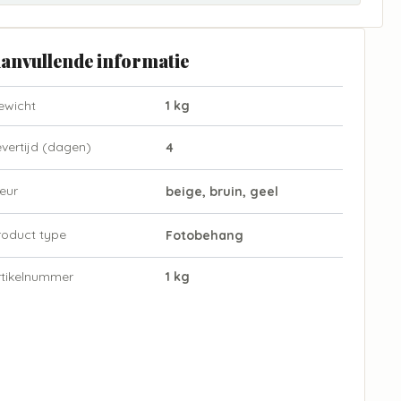
anvullende informatie
ewicht
1 kg
evertijd (dagen)
4
eur
beige, bruin, geel
roduct type
Fotobehang
rtikelnummer
1 kg