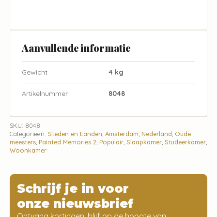
Aanvullende informatie
Gewicht
4 kg
Artikelnummer
8048
SKU:
8048
Categorieën:
Steden en Landen
,
Amsterdam
,
Nederland
,
Oude
meesters
,
Painted Memories 2
,
Populair
,
Slaapkamer
,
Studeerkamer
,
Woonkamer
Schrijf je in voor
onze nieuwsbrief
Ontvang kortingen, blijf op de hoogte van