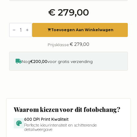
€
279,00
Fotobehang
8048
Toevoegen Aan Winkelwagen
Painted
Mem.
2
€
279,00
Prijsklasse:
Amsterdam
Herengracht
aantal
Nog
€200,00
voor gratis verzending
Waarom kiezen voor dit fotobehang?
600 DPI Print Kwaliteit
Perfecte kleurintensiteit en schitterende
detailweergave