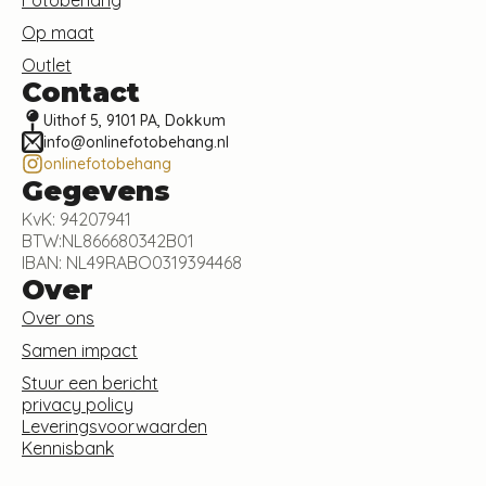
Op maat
Outlet
Contact
Uithof 5, 9101 PA, Dokkum
info@onlinefotobehang.nl
onlinefotobehang
Gegevens
KvK: 94207941
BTW:NL866680342B01
IBAN: NL49RABO0319394468
Over
Over ons
Samen impact
Stuur een bericht
privacy policy
Leveringsvoorwaarden
Kennisbank