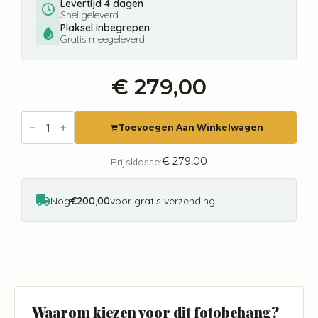
Levertijd 4 dagen
Snel geleverd
Plaksel inbegrepen
Gratis meegeleverd
€
279,00
Fotobehang
8021
Toevoegen Aan Winkelwagen
Painted
Memories
Nachtwacht
€
279,00
Prijsklasse:
aantal
Nog
€200,00
voor gratis verzending
Waarom kiezen voor dit fotobehang?