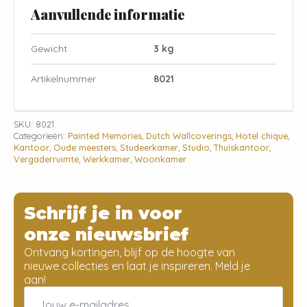
Aanvullende informatie
Gewicht
3 kg
Artikelnummer
8021
SKU:
8021
Categorieën:
Painted Memories
,
Dutch Wallcoverings
,
Hotel chique
,
Kantoor
,
Oude meesters
,
Studeerkamer
,
Studio
,
Thuiskantoor
,
Vergaderruimte
,
Werkkamer
,
Woonkamer
Schrijf je in voor
onze nieuwsbrief
Ontvang kortingen, blijf op de hoogte van
nieuwe collecties en laat je inspireren. Meld je
aan!
Email
*