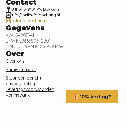
Contact
Uithof 5, 9101 PA, Dokkum
info@onlinefotobehang.nl
onlinefotobehang
Gegevens
KvK: 94207941
BTW:NL866680342B01
IBAN: NL49RABO0319394468
Over
Over ons
Samen impact
Stuur een bericht
privacy policy
Leveringsvoorwaarden
Kennisbank
10% korting?
©2024 Online Foto Behang.