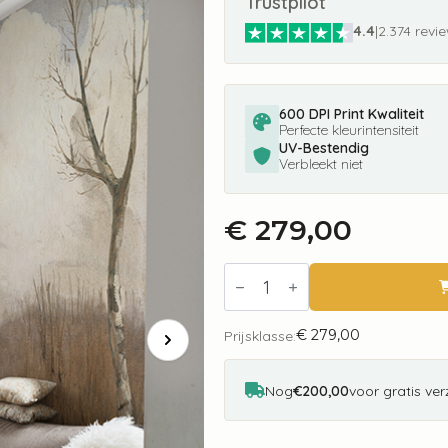
Trustpilot
4.4
|
2.374 revi
600 DPI Print Kwaliteit
Perfecte kleurintensiteit
UV-Bestendig
Verbleekt niet
€
279,00
Fotobehang
8004
Painted
Memories
€
279,00
Autumn
Prijsklasse:
Day
aantal
Nog
€200,00
voor gratis ve