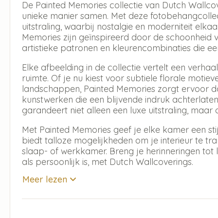
De Painted Memories collectie van Dutch Wallcov
unieke manier samen. Met deze fotobehangcollec
uitstraling, waarbij nostalgie en moderniteit elk
Memories zijn geïnspireerd door de schoonheid va
artistieke patronen en kleurencombinaties die e
Elke afbeelding in de collectie vertelt een verha
ruimte. Of je nu kiest voor subtiele florale moti
landschappen, Painted Memories zorgt ervoor d
kunstwerken die een blijvende indruk achterlate
garandeert niet alleen een luxe uitstraling, ma
Met Painted Memories geef je elke kamer een sti
biedt talloze mogelijkheden om je interieur te t
slaap- of werkkamer. Breng je herinneringen tot 
als persoonlijk is, met Dutch Wallcoverings.
Meer lezen