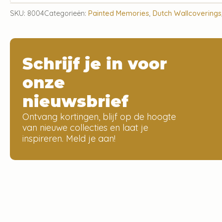
SKU:
8004
Categorieën:
Painted Memories
,
Dutch Wallcoverings
Schrijf je in voor
onze
nieuwsbrief
Ontvang kortingen, blijf op de hoogte
van nieuwe collecties en laat je
inspireren. Meld je aan!
Aanbod
Cont
Fotobehang
Uithof 5, 9
Dokkum