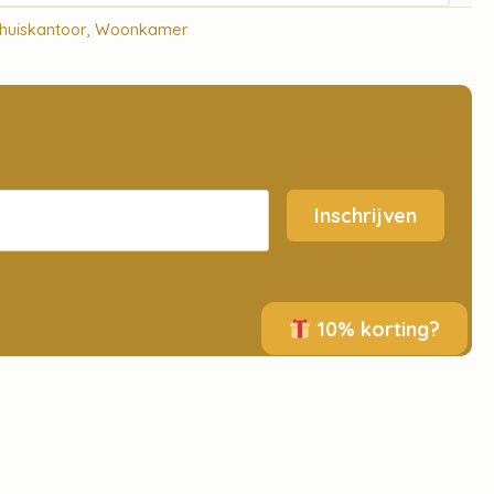
huiskantoor
,
Woonkamer
Inschrijven
10% korting?