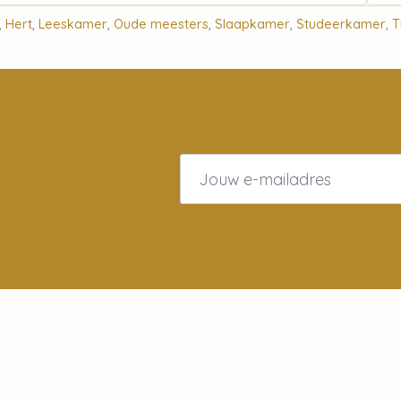
,
Hert
,
Leeskamer
,
Oude meesters
,
Slaapkamer
,
Studeerkamer
,
T
Email
*
act
Gegevens
Over
KvK: 94207941
Over ons
101 PA,
BTW:NL866680342B01