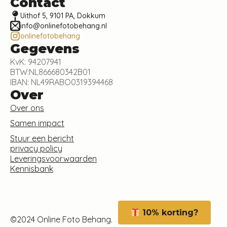
Contact
Uithof 5, 9101 PA, Dokkum
info@onlinefotobehang.nl
onlinefotobehang
Gegevens
KvK: 94207941
BTW:NL866680342B01
IBAN: NL49RABO0319394468
Over
Over ons
Samen impact
Stuur een bericht
privacy policy
Leveringsvoorwaarden
Kennisbank
10% korting?
©2024 Online Foto Behang.