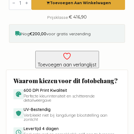
Barcelona
Toevoegen Aan Winkelwagen
City
Love
CL07A
€
416,90
Prijsklasse:
aantal
Nog
€200,00
voor gratis verzending
Toevoegen aan verlanglijst
Waarom kiezen voor dit fotobehang?
600 DPI Print Kwaliteit
Perfecte kleurintensiteit en schitterende
detailweergave
UV-Bestendig
Verbleekt niet bij langdurige blootstelling aan
zonlicht
Levertijd 4 dagen