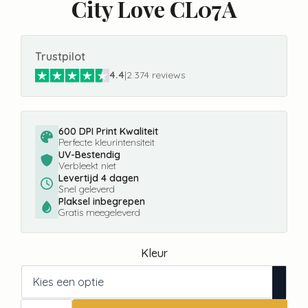
City Love CL07A
Trustpilot
4.4
|
2.374 reviews
600 DPI Print Kwaliteit
Perfecte kleurintensiteit
UV-Bestendig
Verbleekt niet
Levertijd 4 dagen
Snel geleverd
Plaksel inbegrepen
Gratis meegeleverd
Kleur
Fotobehang