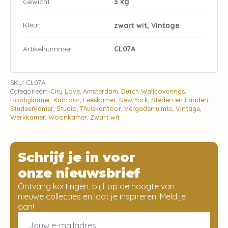
Gewicht
3 kg
Kleur
zwart wit, Vintage
Artikelnummer
CL07A
SKU:
CL07A
Categorieën:
City Love
,
Amsterdam
,
Dutch Wallcoverings
,
Hobbykamer
,
Kantoor
,
Leeskamer
,
New York
,
Steden en Landen
,
Studeerkamer
,
Studio
,
Thuiskantoor
,
Vergaderruimte
,
Vintage
,
Werkkamer
,
Woonkamer
,
Zwart wit
Schrijf je in voor
onze nieuwsbrief
Ontvang kortingen, blijf op de hoogte van
nieuwe collecties en laat je inspireren. Meld je
aan!
Email
*