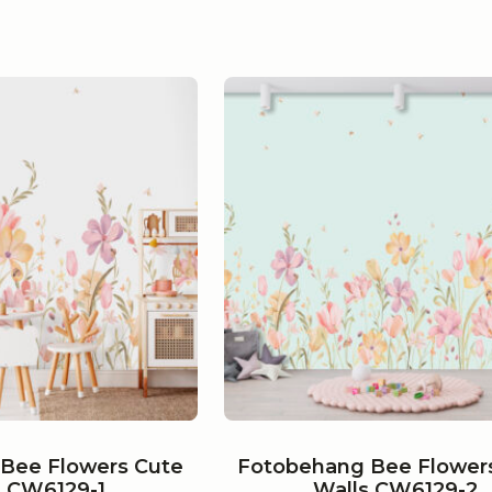
Bee Flowers Cute
Fotobehang Bee Flower
s CW6129-1
Walls CW6129-2