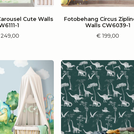
arousel Cute Walls
Fotobehang Circus Zipli
W6111-1
Walls CW6039-1
249,00
€
199,00