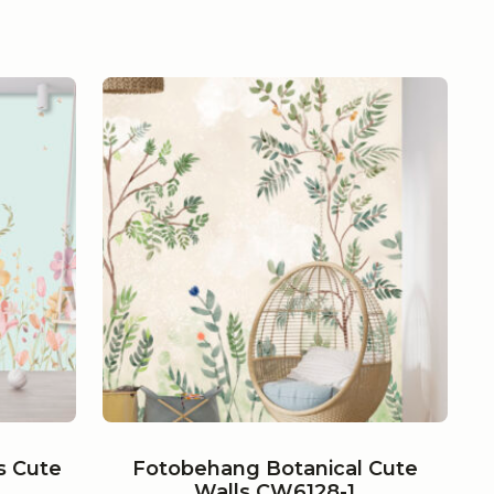
s Cute
Fotobehang Botanical Cute
Walls CW6128-1