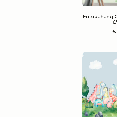
Fotobehang C
C
€