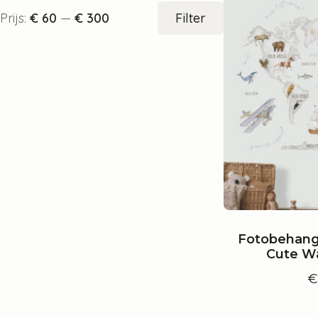
Min.
Max.
Prijs:
€ 60
—
€ 300
Filter
prijs
prijs
Fotobehang
Cute Wa