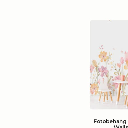
Fotobehang 
Wall