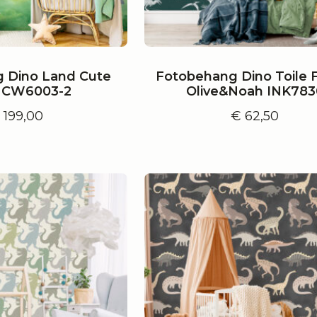
 Dino Land Cute
Fotobehang Dino Toile 
s CW6003-2
Olive&Noah INK783
€
199,00
€
62,50