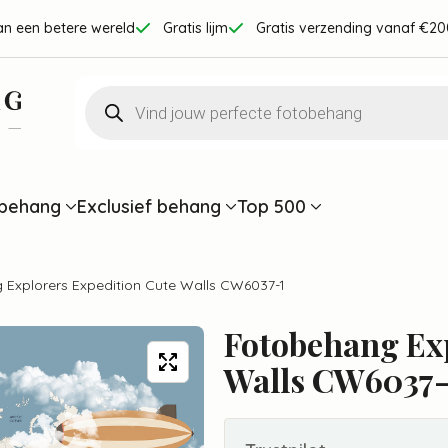
an een betere wereld
Gratis lijm
Gratis verzending vanaf €20
Producten
zoeken
behang
Exclusief behang
Top 500
Explorers Expedition Cute Walls CW6037-1
Fotobehang Exp
Walls CW6037-