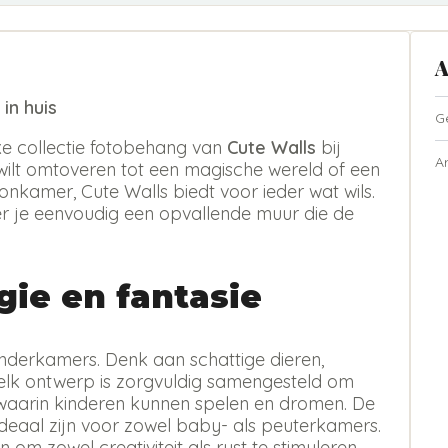
A
in huis
G
e collectie fotobehang van
Cute Walls
bij
A
wilt omtoveren tot een magische wereld of een
onkamer, Cute Walls biedt voor ieder wat wils.
er je eenvoudig een opvallende muur die de
ie en fantasie
inderkamers. Denk aan schattige dieren,
elk ontwerp is zorgvuldig samengesteld om
 waarin kinderen kunnen spelen en dromen. De
e ideaal zijn voor zowel baby- als peuterkamers.
m zowel creativiteit als rust te stimuleren,