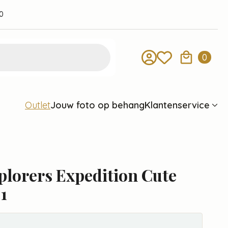
0
0
Jouw foto op behang
Klantenservice
Outlet
lorers Expedition Cute
1