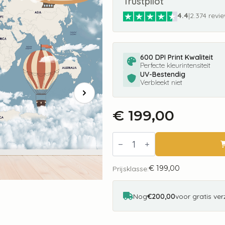
Trustpilot
4.4
|
2.374 revi
600 DPI Print Kwaliteit
Perfecte kleurintensiteit
UV-Bestendig
Verbleekt niet
€
199,00
Fotobehang
Explorers
Expedition
Cute
€
199,00
Walls
Prijsklasse:
CW6037-
1
aantal
Nog
€200,00
voor gratis ve