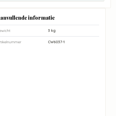
anvullende informatie
ewicht
3 kg
rtikelnummer
CW6037-1