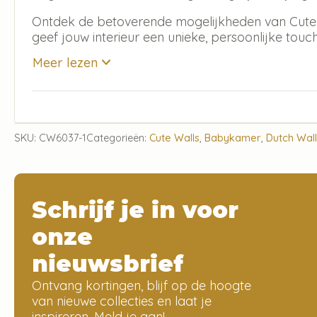
Ontdek de betoverende mogelijkheden van Cute 
geef jouw interieur een unieke, persoonlijke touch
Meer lezen
SKU:
CW6037-1
Categorieën:
Cute Walls
,
Babykamer
,
Dutch Wal
Schrijf je in voor
onze
nieuwsbrief
Ontvang kortingen, blijf op de hoogte
van nieuwe collecties en laat je
inspireren. Meld je aan!