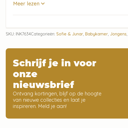
Meer lezen
SKU:
INK7634
Categorieën:
Sofie & Junar
,
Babykamer
,
Jongens
Schrijf je in voor
onze
nieuwsbrief
Ontvang kortingen, blijf op de hoogte
van nieuwe collecties en laat je
inspireren. Meld je aan!