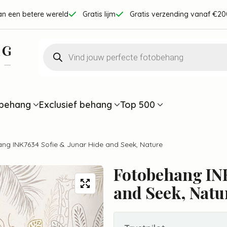
an een betere wereld
Gratis lijm
Gratis verzending vanaf €20
Producten
zoeken
behang
Exclusief behang
Top 500
ng INK7634 Sofie & Junar Hide and Seek, Nature
Fotobehang INK
and Seek, Natu