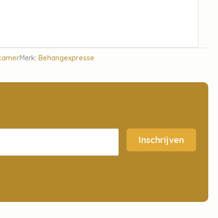
kamer
Merk:
Behangexpresse
Inschrijven