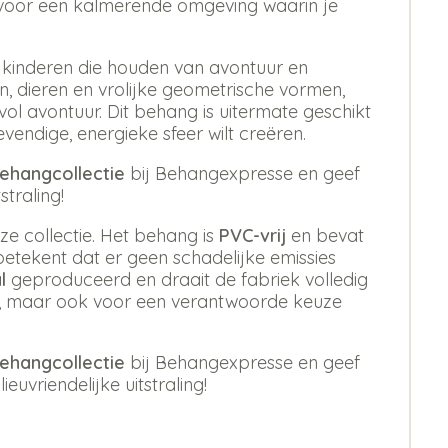
n voor een kalmerende omgeving waarin je
e kinderen die houden van avontuur en
en, dieren en vrolijke geometrische vormen,
vol avontuur. Dit behang is uitermate geschikt
vendige, energieke sfeer wilt creëren.
behangcollectie
bij Behangexpresse en geef
traling!
ze collectie. Het behang is
PVC-vrij
en bevat
betekent dat er geen schadelijke emissies
l
geproduceerd en draait de fabriek volledig
stijl, maar ook voor een verantwoorde keuze
behangcollectie
bij Behangexpresse en geef
euvriendelijke uitstraling!