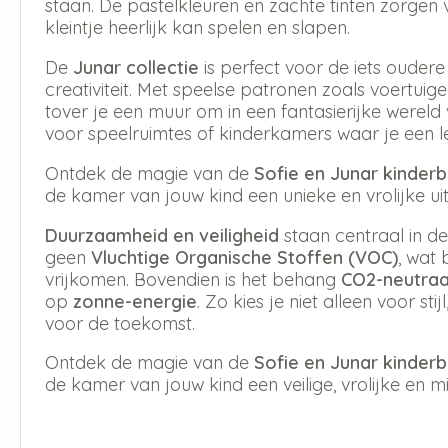
staan. De pastelkleuren en zachte tinten zorge
kleintje heerlijk kan spelen en slapen.
De
Junar collectie
is perfect voor de iets ouder
creativiteit. Met speelse patronen zoals voertuig
tover je een muur om in een fantasierijke wereld 
voor speelruimtes of kinderkamers waar je een le
Ontdek de magie van de
Sofie en Junar kinder
de kamer van jouw kind een unieke en vrolijke uits
Duurzaamheid en veiligheid
staan centraal in de
geen
Vluchtige Organische Stoffen (VOC)
, wat 
vrijkomen. Bovendien is het behang
CO2-neutraa
op
zonne-energie
. Zo kies je niet alleen voor 
voor de toekomst.
Ontdek de magie van de
Sofie en Junar kinder
de kamer van jouw kind een veilige, vrolijke en mili