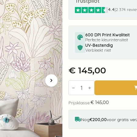
Trustpilot
4.4
|
2.374 revi
600 DPI Print Kwaliteit
Perfecte kleurintensiteit
UV-Bestendig
Verbleekt niet
€
145,00
Fotobehang
INK7634
Sofie
&
€
145,00
Junar
Prijsklasse:
Hide
and
Seek,
Nog
€200,00
voor gratis ve
Nature
aantal