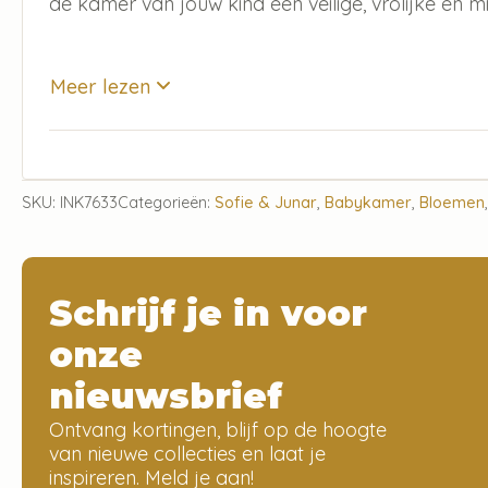
de kamer van jouw kind een veilige, vrolijke en mili
Meer lezen
SKU:
INK7633
Categorieën:
Sofie & Junar
,
Babykamer
,
Bloemen
Schrijf je in voor
onze
nieuwsbrief
Ontvang kortingen, blijf op de hoogte
van nieuwe collecties en laat je
inspireren. Meld je aan!