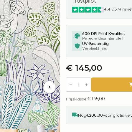
Trustpilot
4.4
|
2.374 revi
600 DPI Print Kwaliteit
Perfecte kleurintensiteit
UV-Bestendig
Verbleekt niet
€
145,00
Fotobehang
INK7633
Sofie
&
€
145,00
Junar
Prijsklasse:
Hide
and
Seek,
Nog
€200,00
voor gratis ve
Blue
aantal