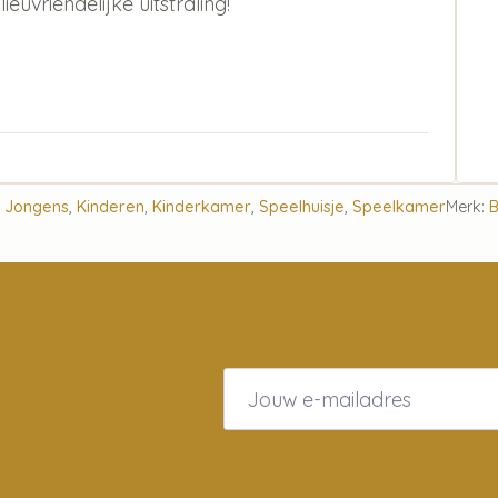
euvriendelijke uitstraling!
,
Jongens
,
Kinderen
,
Kinderkamer
,
Speelhuisje
,
Speelkamer
Merk:
Email
*