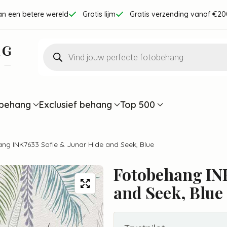
an een betere wereld
Gratis lijm
Gratis verzending vanaf €20
Producten
zoeken
behang
Exclusief behang
Top 500
ng INK7633 Sofie & Junar Hide and Seek, Blue
Fotobehang INK
and Seek, Blue