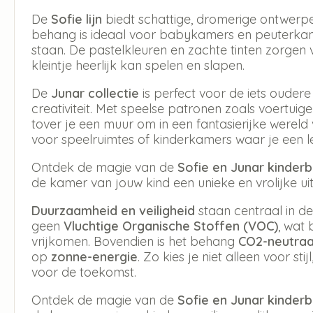
De
Sofie lijn
biedt schattige, dromerige ontwerpen 
behang is ideaal voor babykamers en peuterkam
staan. De pastelkleuren en zachte tinten zorge
kleintje heerlijk kan spelen en slapen.
De
Junar collectie
is perfect voor de iets ouder
creativiteit. Met speelse patronen zoals voertuig
tover je een muur om in een fantasierijke wereld 
voor speelruimtes of kinderkamers waar je een le
Ontdek de magie van de
Sofie en Junar kinder
de kamer van jouw kind een unieke en vrolijke uits
Duurzaamheid en veiligheid
staan centraal in de
geen
Vluchtige Organische Stoffen (VOC)
, wat 
vrijkomen. Bovendien is het behang
CO2-neutraa
op
zonne-energie
. Zo kies je niet alleen voor 
voor de toekomst.
Ontdek de magie van de
Sofie en Junar kinder