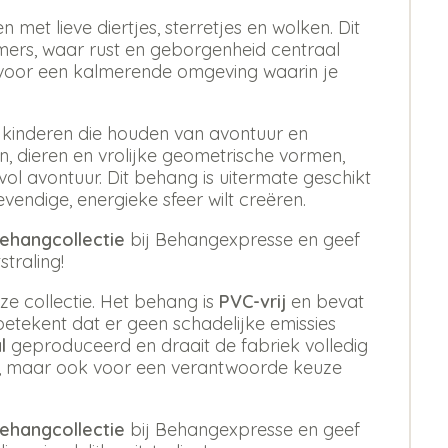
met lieve diertjes, sterretjes en wolken. Dit
ers, waar rust en geborgenheid centraal
n voor een kalmerende omgeving waarin je
e kinderen die houden van avontuur en
en, dieren en vrolijke geometrische vormen,
vol avontuur. Dit behang is uitermate geschikt
vendige, energieke sfeer wilt creëren.
behangcollectie
bij Behangexpresse en geef
traling!
ze collectie. Het behang is
PVC-vrij
en bevat
betekent dat er geen schadelijke emissies
l
geproduceerd en draait de fabriek volledig
stijl, maar ook voor een verantwoorde keuze
behangcollectie
bij Behangexpresse en geef