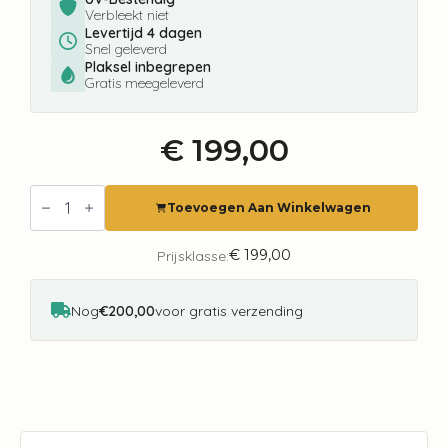
Verbleekt niet
Levertijd 4 dagen
Snel geleverd
Plaksel inbegrepen
Gratis meegeleverd
€
199,00
Fotobehang
Forest
Toevoegen Aan Winkelwagen
Animals
Cute
Walls
€
199,00
Prijsklasse:
CW6043-
1
aantal
Nog
€200,00
voor gratis verzending