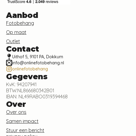
Aanbod
Fotobehang
Op maat
Outlet
Contact
Uithof 5, 9101 PA, Dokkum
info@onlinefotobehang.nl
onlinefotobehang
Gegevens
KvK: 94207941
BTW:NL866680342B01
IBAN: NL49RABO0319394468
Over
Over ons
Samen impact
Stuur een bericht