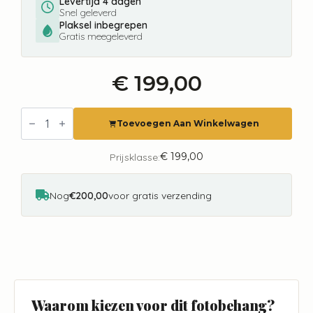
Levertijd 4 dagen
Snel geleverd
Plaksel inbegrepen
Gratis meegeleverd
€
199,00
Fotobehang
Mom
Toevoegen Aan Winkelwagen
and
baby
Giraffe
€
199,00
Prijsklasse:
Cute
Walls
CW6115-
Nog
€200,00
voor gratis verzending
2
aantal
Waarom kiezen voor dit fotobehang?