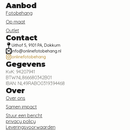
Aanbod
Fotobehang
Op maat
Outlet
Contact
Uithof 5, 9101 PA, Dokkum
info@onlinefotobehang.nl
onlinefotobehang
Gegevens
KvK: 94207941
BTW:NL866680342B01
IBAN: NL49RABO0319394468
Over
Over ons
Samen impact
Stuur een bericht
privacy policy
Leveringsvoorwaarden