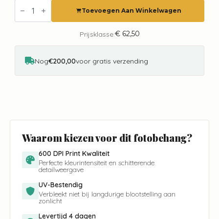
Fotobehang
Jungle
Toevoegen Aan Winkelwagen
Play
Green
Olive&Noah
€
62,50
Prijsklasse:
INK7843
aantal
Nog
€200,00
voor gratis verzending
Waarom kiezen voor dit fotobehang?
600 DPI Print Kwaliteit
Perfecte kleurintensiteit en schitterende
detailweergave
UV-Bestendig
Verbleekt niet bij langdurige blootstelling aan
zonlicht
Levertijd 4 dagen