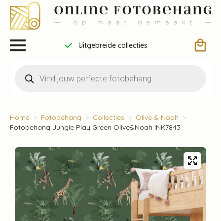
Uitgebreide collecties
Producten
zoeken
Home
Fotobehang
Collecties
Olive & Noah
Fotobehang Jungle Play Green Olive&Noah INK7843