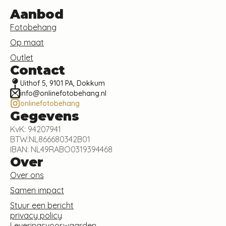
Aanbod
Fotobehang
Op maat
Outlet
Contact
Uithof 5, 9101 PA, Dokkum
info@onlinefotobehang.nl
onlinefotobehang
Gegevens
KvK: 94207941
BTW:NL866680342B01
IBAN: NL49RABO0319394468
Over
Over ons
Samen impact
Stuur een bericht
privacy policy
Leveringsvoorwaarden