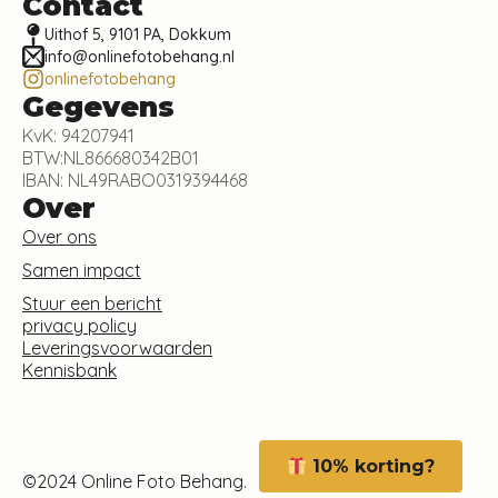
Contact
Uithof 5, 9101 PA, Dokkum
info@onlinefotobehang.nl
onlinefotobehang
Gegevens
KvK: 94207941
BTW:NL866680342B01
IBAN: NL49RABO0319394468
Over
Over ons
Samen impact
Stuur een bericht
privacy policy
Leveringsvoorwaarden
Kennisbank
10% korting?
©2024 Online Foto Behang.