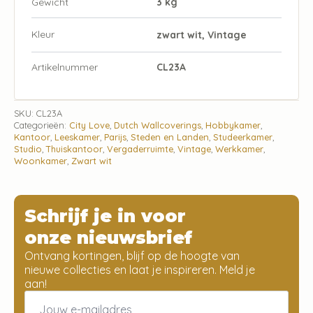
Gewicht
3 kg
Kleur
zwart wit, Vintage
Artikelnummer
CL23A
SKU:
CL23A
Categorieën:
City Love
,
Dutch Wallcoverings
,
Hobbykamer
,
Kantoor
,
Leeskamer
,
Parijs
,
Steden en Landen
,
Studeerkamer
,
Studio
,
Thuiskantoor
,
Vergaderruimte
,
Vintage
,
Werkkamer
,
Woonkamer
,
Zwart wit
Schrijf je in voor
onze nieuwsbrief
Ontvang kortingen, blijf op de hoogte van
nieuwe collecties en laat je inspireren. Meld je
aan!
Email
*