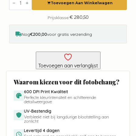
Parijs
Toevoegen Aan Winkelwagen
City
Love
CL23A
€
280,50
Prijsklasse:
aantal
Nog
€200,00
voor gratis verzending
Toevoegen aan verlanglijst
Waarom kiezen voor dit fotobehang?
600 DPI Print Kwaliteit
Perfecte kleurintensiteit en schitterende
detailweergave
UV-Bestendig
Verbleekt niet bij langdurige blootstelling aan
zonlicht
Levertijd 4 dagen