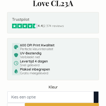
Love CL23A
Trustpilot
4.4
|
2.374 reviews
600 DPI Print Kwaliteit
Perfecte kleurintensiteit
UV-Bestendig
Verbleekt niet
Levertijd 4 dagen
Snel geleverd
Plaksel inbegrepen
Gratis meegeleverd
Kleur
Fotobehang