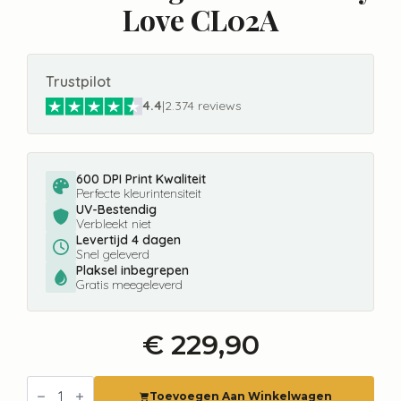
Love CL02A
Trustpilot
4.4
|
2.374 reviews
600 DPI Print Kwaliteit
Perfecte kleurintensiteit
UV-Bestendig
Verbleekt niet
Levertijd 4 dagen
Snel geleverd
Plaksel inbegrepen
Gratis meegeleverd
€
229,90
Fotobehang
New
Toevoegen Aan Winkelwagen