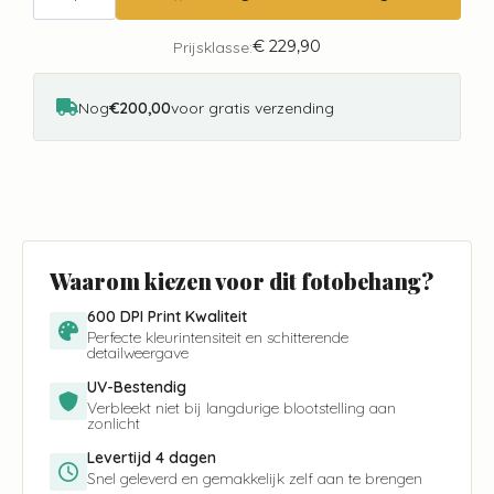
York
City
Love
€
229,90
Prijsklasse:
CL02A
aantal
Nog
€200,00
voor gratis verzending
Waarom kiezen voor dit fotobehang?
600 DPI Print Kwaliteit
Perfecte kleurintensiteit en schitterende
detailweergave
UV-Bestendig
Verbleekt niet bij langdurige blootstelling aan
zonlicht
Levertijd 4 dagen
Snel geleverd en gemakkelijk zelf aan te brengen