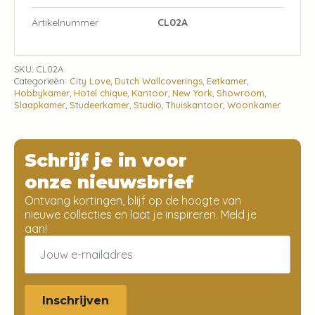
Artikelnummer
CL02A
SKU:
CL02A
Categorieën:
City Love
,
Dutch Wallcoverings
,
Eetkamer
,
Hobbykamer
,
Hotel chique
,
Kantoor
,
New York
,
Showroom
,
Slaapkamer
,
Studeerkamer
,
Studio
,
Thuiskantoor
,
Woonkamer
Schrijf je in voor
onze nieuwsbrief
Ontvang kortingen, blijf op de hoogte van
nieuwe collecties en laat je inspireren. Meld je
aan!
Email
*
Inschrijven