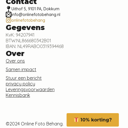
Contact
Uithof 5, 9101 PA, Dokkum
info@onlinefotobehang.nl
onlinefotobehang
Gegevens
KvK: 94207941
BTW:NL866680342B01
IBAN: NL49RABO0319394468
Over
Over ons
Samen impact
Stuur een bericht
privacy policy
Leveringsvoorwaarden
Kennisbank
10% korting?
©2024 Online Foto Behang.