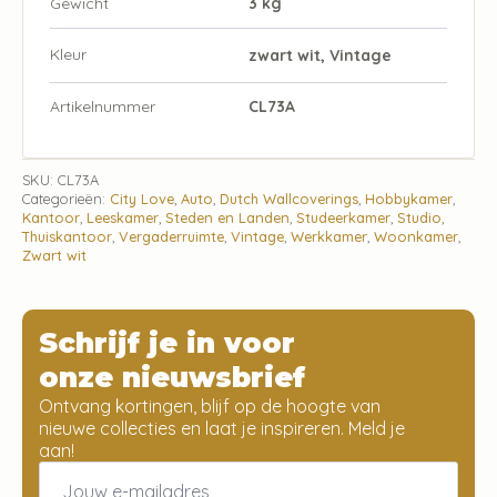
Gewicht
3 kg
Kleur
zwart wit, Vintage
Artikelnummer
CL73A
SKU:
CL73A
Categorieën:
City Love
,
Auto
,
Dutch Wallcoverings
,
Hobbykamer
,
Kantoor
,
Leeskamer
,
Steden en Landen
,
Studeerkamer
,
Studio
,
Thuiskantoor
,
Vergaderruimte
,
Vintage
,
Werkkamer
,
Woonkamer
,
Zwart wit
Schrijf je in voor
onze nieuwsbrief
Ontvang kortingen, blijf op de hoogte van
nieuwe collecties en laat je inspireren. Meld je
aan!
Email
*