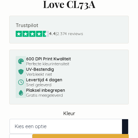
Love CL73A
Trustpilot
4.4
|
2.374 reviews
600 DPI Print Kwaliteit
Perfecte kleurintensiteit
UV-Bestendig
Verbleekt niet
Levertijd 4 dagen
Snel geleverd
Plaksel inbegrepen
Gratis meegeleverd
Kleur
Fotobehang