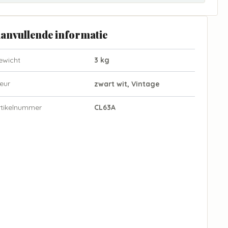
anvullende informatie
ewicht
3 kg
eur
zwart wit, Vintage
rtikelnummer
CL63A