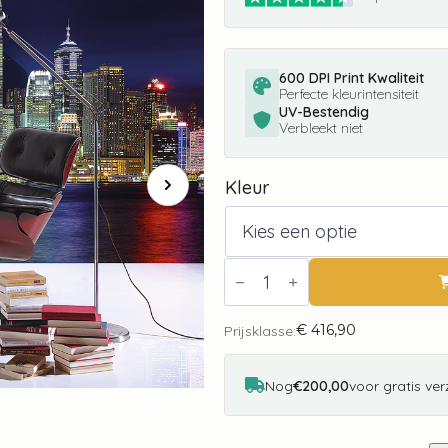
600 DPI Print Kwaliteit
Perfecte kleurintensiteit
UV-Bestendig
Verbleekt niet
Kleur
Fotobehang
Hong
Kong
City
€
416,90
Love
Prijsklasse:
CL63A
aantal
Nog
€200,00
voor gratis ve