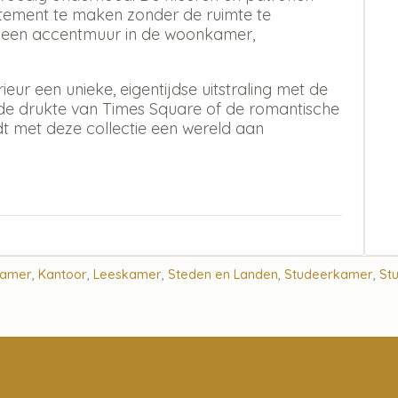
atement te maken zonder de ruimte te
r een accentmuur in de woonkamer,
ieur een unieke, eigentijdse uitstraling met de
sende drukte van Times Square of de romantische
edt met deze collectie een wereld aan
kamer
,
Kantoor
,
Leeskamer
,
Steden en Landen
,
Studeerkamer
,
St