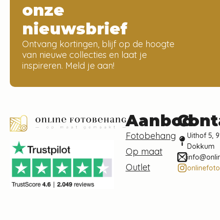
onze
nieuwsbrief
Ontvang kortingen, blijf op de hoogte
van nieuwe collecties en laat je
inspireren. Meld je aan!
Aanbod
Cont
Fotobehang
Uithof 5, 9
Dokkum
Op maat
info@onli
Outlet
onlinefot