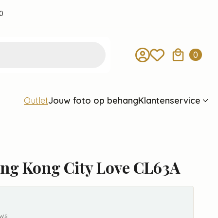
0
0
Jouw foto op behang
Klantenservice
Outlet
ng Kong City Love CL63A
ews