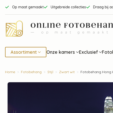
Op maat gemaakt
Uitgebreide collecties
Draag bij a
Assortiment
Onze kamers
Exclusief
Foto
Home
Fotobehang
Stijl
Zwart wit
Fotobehang Hong K