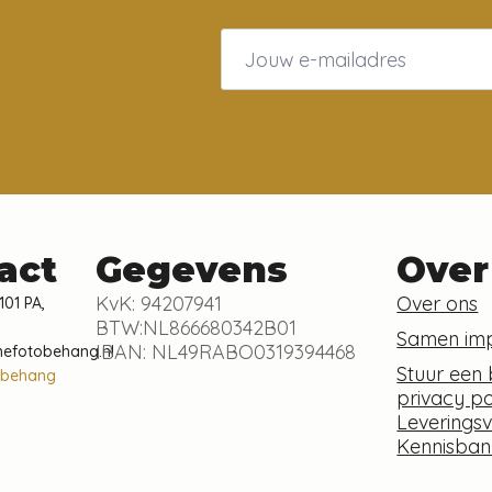
Email
*
act
Gegevens
Over
KvK: 94207941
Over ons
101 PA,
BTW:NL866680342B01
Samen im
IBAN: NL49RABO0319394468
nefotobehang.nl
Stuur een 
obehang
privacy po
Leverings
Kennisban