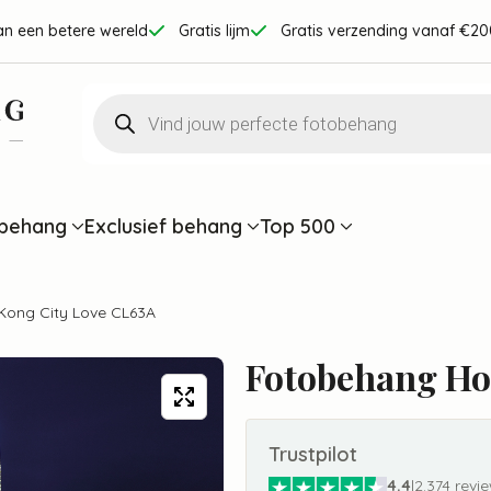
an een betere wereld
Gratis lijm
Gratis verzending vanaf €20
Producten
zoeken
behang
Exclusief behang
Top 500
ong City Love CL63A
Fotobehang Ho
Trustpilot
4.4
|
2.374 revi