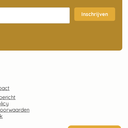
Inschrijven
pact
bericht
licy
voorwaarden
k