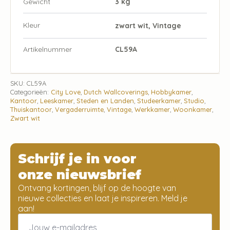
Gewicht
3 kg
Kleur
zwart wit, Vintage
Artikelnummer
CL59A
SKU:
CL59A
Categorieën:
City Love
,
Dutch Wallcoverings
,
Hobbykamer
,
Kantoor
,
Leeskamer
,
Steden en Landen
,
Studeerkamer
,
Studio
,
Thuiskantoor
,
Vergaderruimte
,
Vintage
,
Werkkamer
,
Woonkamer
,
Zwart wit
Schrijf je in voor
onze nieuwsbrief
Ontvang kortingen, blijf op de hoogte van
nieuwe collecties en laat je inspireren. Meld je
aan!
Email
*