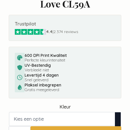
Love CL59A
Trustpilot
4.4
|
2.374 reviews
600 DPI Print Kwaliteit
Perfecte kleurintensiteit
UV-Bestendig
Verbleekt niet
Levertijd 4 dagen
Snel geleverd
Plaksel inbegrepen
Gratis meegeleverd
Kleur
Fotobehang