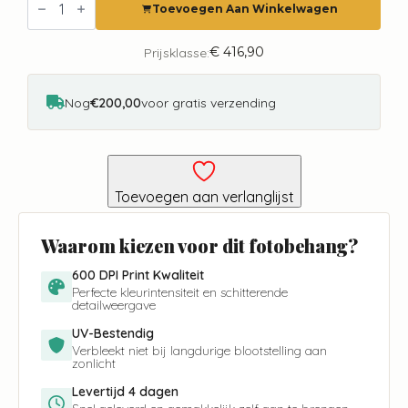
Delhi
Toevoegen Aan Winkelwagen
City
Love
CL59A
€
416,90
Prijsklasse:
aantal
Nog
€200,00
voor gratis verzending
Toevoegen aan verlanglijst
Waarom kiezen voor dit fotobehang?
600 DPI Print Kwaliteit
Perfecte kleurintensiteit en schitterende
detailweergave
UV-Bestendig
Verbleekt niet bij langdurige blootstelling aan
zonlicht
Levertijd 4 dagen