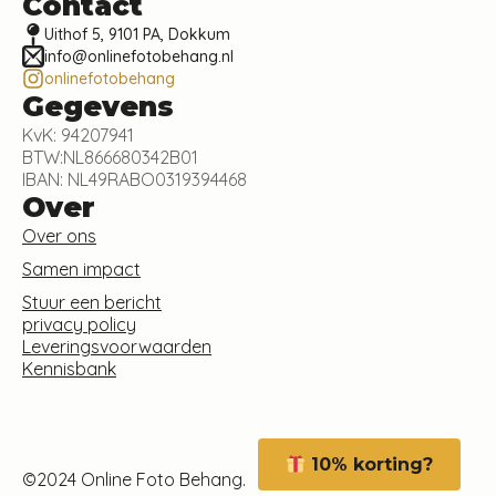
Contact
Uithof 5, 9101 PA, Dokkum
info@onlinefotobehang.nl
onlinefotobehang
Gegevens
KvK: 94207941
BTW:NL866680342B01
IBAN: NL49RABO0319394468
Over
Over ons
Samen impact
Stuur een bericht
privacy policy
Leveringsvoorwaarden
Kennisbank
10% korting?
©2024 Online Foto Behang.