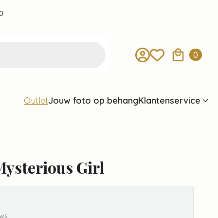
0
0
Jouw foto op behang
Klantenservice
Outlet
ysterious Girl
ews