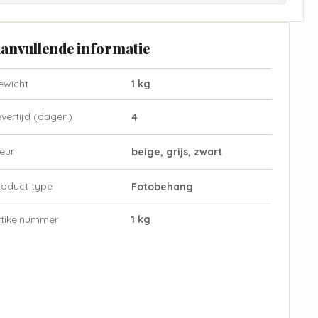
anvullende informatie
ewicht
1 kg
evertijd (dagen)
4
eur
beige, grijs, zwart
roduct type
Fotobehang
rtikelnummer
1 kg