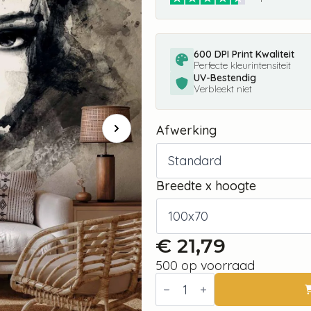
600 DPI Print Kwaliteit
Perfecte kleurintensiteit
UV-Bestendig
Verbleekt niet
Afwerking
Breedte x hoogte
€
21,79
500 op voorraad
Fotobehang
-
Mysterious