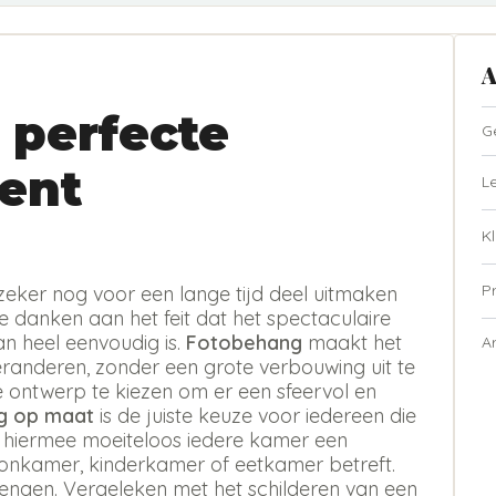
A
 perfecte
G
ent
L
Kl
P
zeker nog voor een lange tijd deel uitmaken
te danken aan het feit dat het spectaculaire
n heel eenvoudig is.
Fotobehang
maakt het
A
eranderen, zonder een grote verbouwing uit te
ste ontwerp te kiezen om er een sfeervol en
g op maat
is de juiste keuze voor iedereen die
t hiermee moeiteloos iedere kamer een
oonkamer, kinderkamer of eetkamer betreft.
rengen. Vergeleken met het schilderen van een