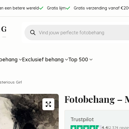
an een betere wereld
Gratis lijm
Gratis verzending vanaf €20
Producten
zoeken
behang
Exclusief behang
Top 500
terious Girl
Fotobehang – M
Trustpilot
4.4
|
2.374 revi