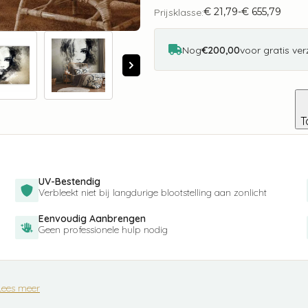
Girl
€
21,79
-
€
655,79
aantal
Prijsklasse:
Prijsklasse:
€ 21,79
tot
€ 655,79
Nog
€200,00
voor gratis ve
T
UV-Bestendig
Verbleekt niet bij langdurige blootstelling aan zonlicht
Eenvoudig Aanbrengen
Geen professionele hulp nodig
Lees meer