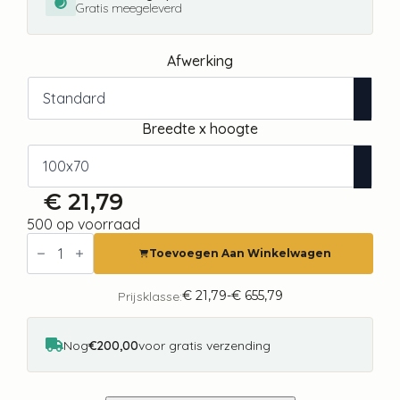
Gratis meegeleverd
Afwerking
Breedte x hoogte
€
21,79
500 op voorraad
Fotobehang
-
Toevoegen Aan Winkelwagen
Terrazzo
with
Multicolored
€
21,79
-
€
655,79
Prijsklasse:
Prijsklasse:
Large
€ 21,79
Elements
tot
Cheerful
€ 655,79
Nog
€200,00
voor gratis verzending
Pattern
on
a
Light