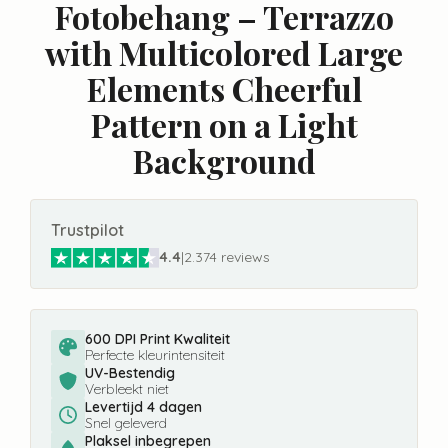
Fotobehang – Terrazzo
with Multicolored Large
Elements Cheerful
Pattern on a Light
Background
Trustpilot
4.4
|
2.374 reviews
600 DPI Print Kwaliteit
Perfecte kleurintensiteit
UV-Bestendig
Verbleekt niet
Levertijd 4 dagen
Snel geleverd
Plaksel inbegrepen