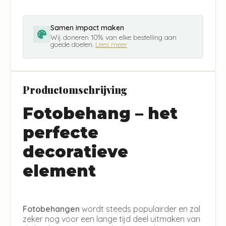
Samen impact maken
Wij doneren 10% van elke bestelling aan
goede doelen.
Lees meer
Productomschrijving
Fotobehang – het
perfecte
decoratieve
element
Fotobehangen
wordt steeds populairder en zal
zeker nog voor een lange tijd deel uitmaken van