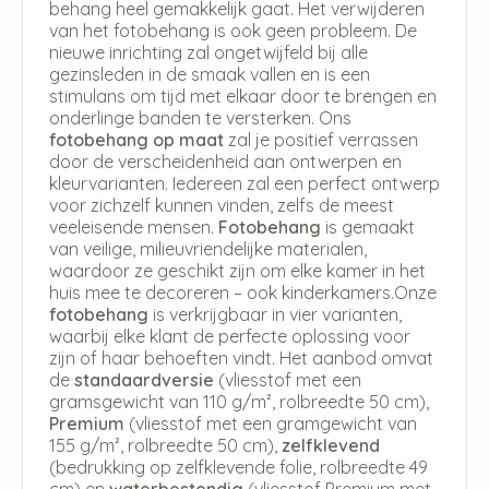
behang heel gemakkelijk gaat. Het verwijderen
van het fotobehang is ook geen probleem. De
nieuwe inrichting zal ongetwijfeld bij alle
gezinsleden in de smaak vallen en is een
stimulans om tijd met elkaar door te brengen en
onderlinge banden te versterken. Ons
fotobehang op maat
zal je positief verrassen
door de verscheidenheid aan ontwerpen en
kleurvarianten. Iedereen zal een perfect ontwerp
voor zichzelf kunnen vinden, zelfs de meest
veeleisende mensen.
Fotobehang
is gemaakt
van veilige, milieuvriendelijke materialen,
waardoor ze geschikt zijn om elke kamer in het
huis mee te decoreren – ook kinderkamers.Onze
fotobehang
is verkrijgbaar in vier varianten,
waarbij elke klant de perfecte oplossing voor
zijn of haar behoeften vindt. Het aanbod omvat
de
standaardversie
(vliesstof met een
gramsgewicht van 110 g/m², rolbreedte 50 cm),
Premium
(vliesstof met een gramgewicht van
155 g/m², rolbreedte 50 cm),
zelfklevend
(bedrukking op zelfklevende folie, rolbreedte 49
cm) en
waterbestendig
(vliesstof Premium met