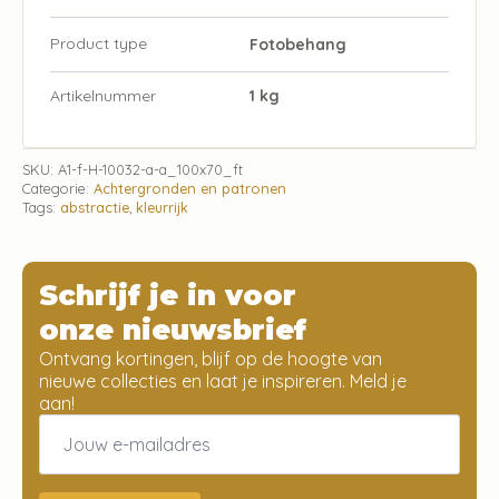
Product type
Fotobehang
Artikelnummer
1 kg
SKU:
A1-f-H-10032-a-a_100x70_ft
Categorie:
Achtergronden en patronen
Tags:
abstractie
,
kleurrijk
Schrijf je in voor
onze nieuwsbrief
Ontvang kortingen, blijf op de hoogte van
nieuwe collecties en laat je inspireren. Meld je
aan!
Email
*