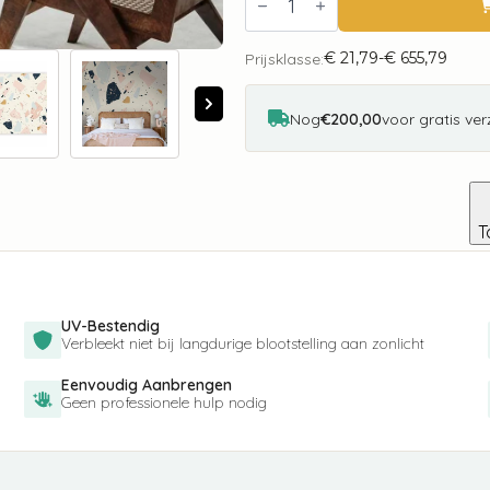
-
Terrazzo
with
€
21,79
-
€
655,79
Large
Prijsklasse:
Prijsklasse:
Scaled
€ 21,79
Stones
tot
in
€ 655,79
Nog
€200,00
voor gratis ve
Subdued
Colors
aantal
T
UV-Bestendig
Verbleekt niet bij langdurige blootstelling aan zonlicht
Eenvoudig Aanbrengen
Geen professionele hulp nodig