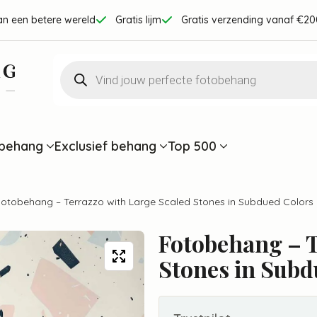
an een betere wereld
Gratis lijm
Gratis verzending vanaf €20
Producten
zoeken
behang
Exclusief behang
Top 500
Fotobehang – Terrazzo with Large Scaled Stones in Subdued Colors
Fotobehang – T
Stones in Subd