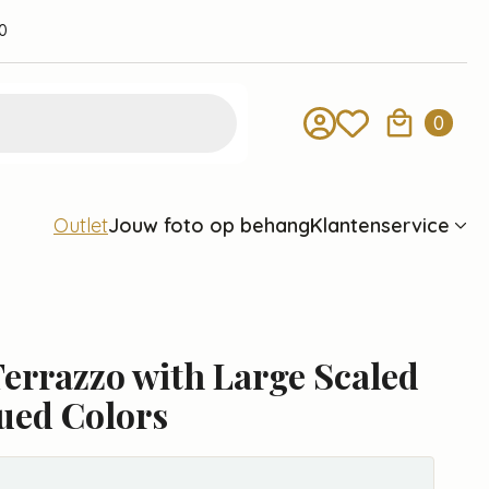
0
0
Jouw foto op behang
Klantenservice
Outlet
errazzo with Large Scaled
ued Colors