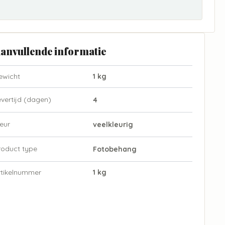
anvullende informatie
ewicht
1 kg
evertijd (dagen)
4
eur
veelkleurig
roduct type
Fotobehang
rtikelnummer
1 kg