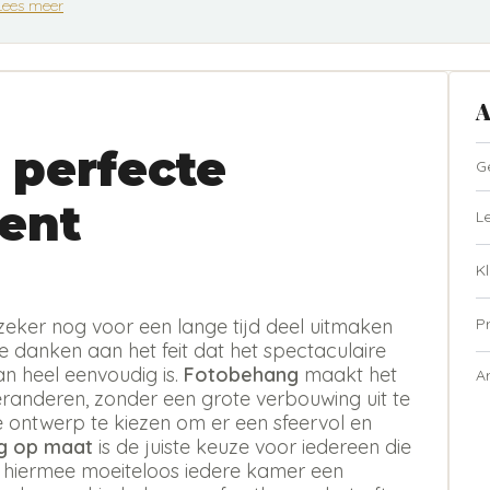
Lees meer
A
 perfecte
G
ent
L
Kl
P
zeker nog voor een lange tijd deel uitmaken
te danken aan het feit dat het spectaculaire
n heel eenvoudig is.
Fotobehang
maakt het
A
eranderen, zonder een grote verbouwing uit te
ste ontwerp te kiezen om er een sfeervol en
g op maat
is de juiste keuze voor iedereen die
t hiermee moeiteloos iedere kamer een