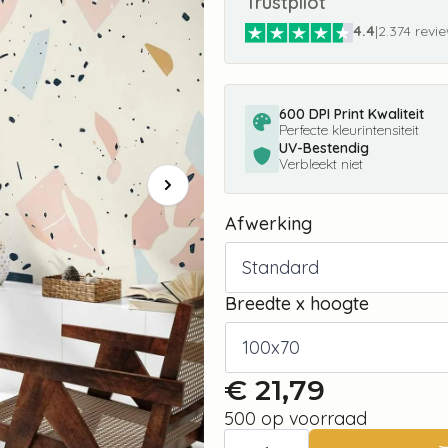
Trustpilot
4.4
|
2.374 revi
600 DPI Print Kwaliteit
Perfecte kleurintensiteit
UV-Bestendig
Verbleekt niet
Afwerking
Breedte x hoogte
€
21,79
500 op voorraad
Fotobehang