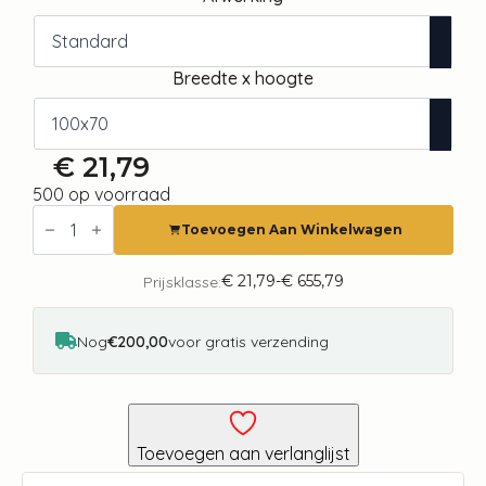
Breedte x hoogte
€
21,79
500 op voorraad
Fotobehang
-
Toevoegen Aan Winkelwagen
Snow
Brick
-
€
21,79
-
€
655,79
Prijsklasse:
Prijsklasse:
Pattern
€ 21,79
Imitating
tot
a
€ 655,79
Nog
€200,00
voor gratis verzending
Brick
Wall
in
White
aantal
Toevoegen aan verlanglijst