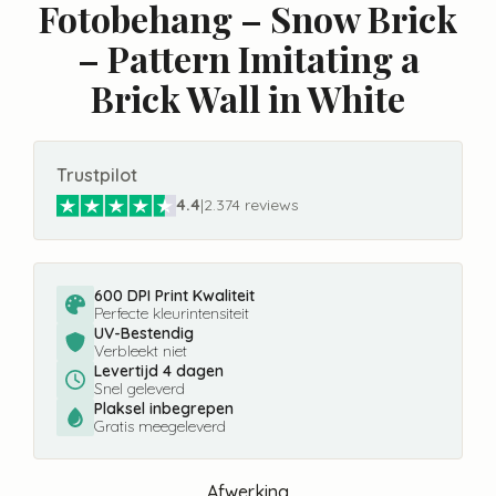
Fotobehang – Snow Brick
– Pattern Imitating a
Brick Wall in White
Trustpilot
4.4
|
2.374 reviews
600 DPI Print Kwaliteit
Perfecte kleurintensiteit
UV-Bestendig
Verbleekt niet
Levertijd 4 dagen
Snel geleverd
Plaksel inbegrepen
Gratis meegeleverd
Afwerking