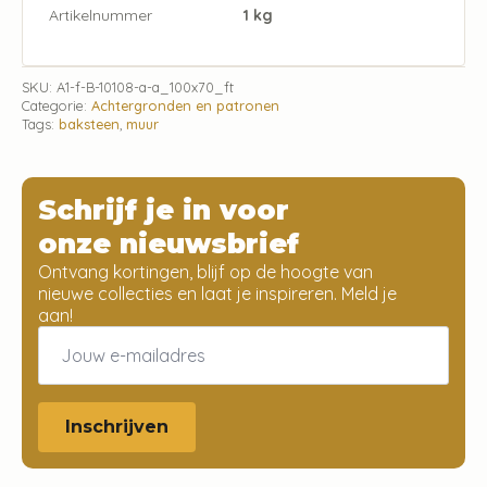
Artikelnummer
1 kg
SKU:
A1-f-B-10108-a-a_100x70_ft
Categorie:
Achtergronden en patronen
Tags:
baksteen
,
muur
Schrijf je in voor
onze nieuwsbrief
Ontvang kortingen, blijf op de hoogte van
nieuwe collecties en laat je inspireren. Meld je
aan!
Email
*
Inschrijven