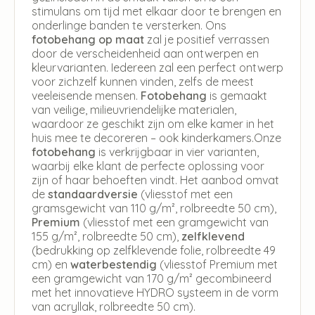
stimulans om tijd met elkaar door te brengen en
onderlinge banden te versterken. Ons
fotobehang op maat
zal je positief verrassen
door de verscheidenheid aan ontwerpen en
kleurvarianten. Iedereen zal een perfect ontwerp
voor zichzelf kunnen vinden, zelfs de meest
veeleisende mensen.
Fotobehang
is gemaakt
van veilige, milieuvriendelijke materialen,
waardoor ze geschikt zijn om elke kamer in het
huis mee te decoreren – ook kinderkamers.Onze
fotobehang
is verkrijgbaar in vier varianten,
waarbij elke klant de perfecte oplossing voor
zijn of haar behoeften vindt. Het aanbod omvat
de
standaardversie
(vliesstof met een
gramsgewicht van 110 g/m², rolbreedte 50 cm),
Premium
(vliesstof met een gramgewicht van
155 g/m², rolbreedte 50 cm),
zelfklevend
(bedrukking op zelfklevende folie, rolbreedte 49
cm) en
waterbestendig
(vliesstof Premium met
een gramgewicht van 170 g/m² gecombineerd
met het innovatieve HYDRO systeem in de vorm
van acryllak, rolbreedte 50 cm).