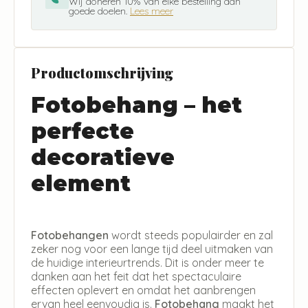
Wij doneren 10% van elke bestelling aan
goede doelen.
Lees meer
Productomschrijving
Fotobehang – het
perfecte
decoratieve
element
Fotobehangen
wordt steeds populairder en zal
zeker nog voor een lange tijd deel uitmaken van
de huidige interieurtrends. Dit is onder meer te
danken aan het feit dat het spectaculaire
effecten oplevert en omdat het aanbrengen
ervan heel eenvoudig is.
Fotobehang
maakt het