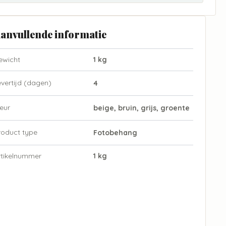
anvullende informatie
ewicht
1 kg
evertijd (dagen)
4
eur
beige, bruin, grijs, groente
roduct type
Fotobehang
rtikelnummer
1 kg