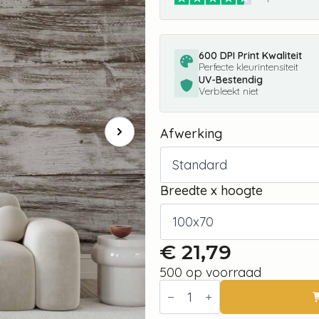
600 DPI Print Kwaliteit
Perfecte kleurintensiteit
UV-Bestendig
Verbleekt niet
Afwerking
Breedte x hoogte
€
21,79
500 op voorraad
Fotobehang
-
Shabby