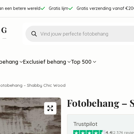
an een betere wereld
Gratis lijm
Gratis verzending vanaf €20
Producten
zoeken
behang
Exclusief behang
Top 500
Fotobehang – Shabby Chic Wood
Fotobehang – 
Trustpilot
4.4
|
2.374 revi