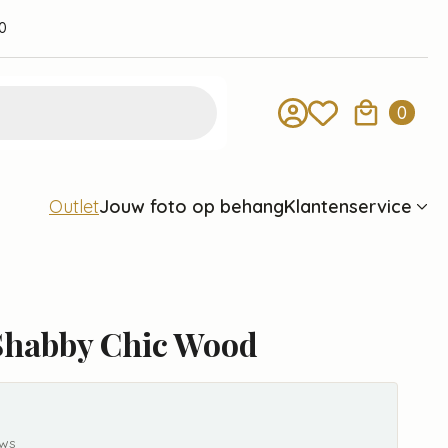
0
0
Jouw foto op behang
Klantenservice
Outlet
Shabby Chic Wood
ews