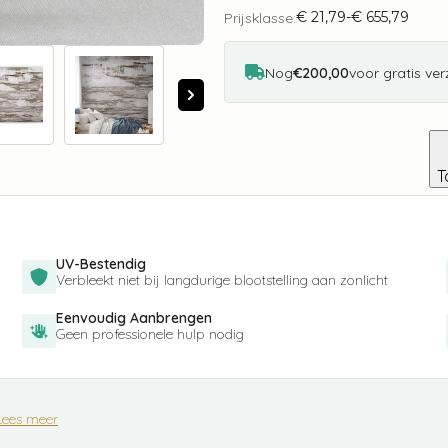
Chic
€
21,79
-
€
655,79
Wood
Prijsklasse:
Prijsklasse:
aantal
€ 21,79
tot
€ 655,79
Nog
€200,00
voor gratis ve
T
UV-Bestendig
Verbleekt niet bij langdurige blootstelling aan zonlicht
Eenvoudig Aanbrengen
Geen professionele hulp nodig
Lees meer