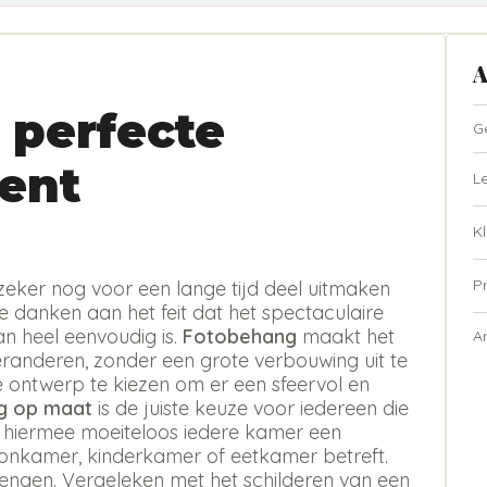
A
 perfecte
G
ent
L
Kl
P
zeker nog voor een lange tijd deel uitmaken
te danken aan het feit dat het spectaculaire
n heel eenvoudig is.
Fotobehang
maakt het
A
eranderen, zonder een grote verbouwing uit te
ste ontwerp te kiezen om er een sfeervol en
g op maat
is de juiste keuze voor iedereen die
t hiermee moeiteloos iedere kamer een
oonkamer, kinderkamer of eetkamer betreft.
rengen. Vergeleken met het schilderen van een