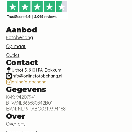
Aanbod
Fotobehang
Op maat
Outlet
Contact
Uithof 5, 9101 PA, Dokkum
info@onlinefotobehang.nl
onlinefotobehang
Gegevens
KvK: 94207941
BTW:NL866680342B01
IBAN: NL49RABO0319394468
Over
Over ons