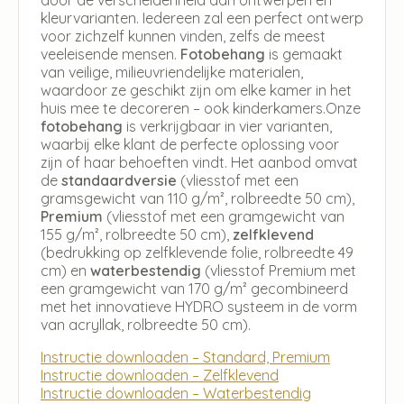
kleurvarianten. Iedereen zal een perfect ontwerp
voor zichzelf kunnen vinden, zelfs de meest
veeleisende mensen.
Fotobehang
is gemaakt
van veilige, milieuvriendelijke materialen,
waardoor ze geschikt zijn om elke kamer in het
huis mee te decoreren – ook kinderkamers.Onze
fotobehang
is verkrijgbaar in vier varianten,
waarbij elke klant de perfecte oplossing voor
zijn of haar behoeften vindt. Het aanbod omvat
de
standaardversie
(vliesstof met een
gramsgewicht van 110 g/m², rolbreedte 50 cm),
Premium
(vliesstof met een gramgewicht van
155 g/m², rolbreedte 50 cm),
zelfklevend
(bedrukking op zelfklevende folie, rolbreedte 49
cm) en
waterbestendig
(vliesstof Premium met
een gramgewicht van 170 g/m² gecombineerd
met het innovatieve HYDRO systeem in de vorm
van acryllak, rolbreedte 50 cm).
Instructie downloaden – Standard, Premium
Instructie downloaden – Zelfklevend
Instructie downloaden – Waterbestendig