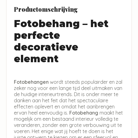
Productomschrijving
Fotobehang – het
perfecte
decoratieve
element
Fotobehangen
wordt steeds populairder en zal
zeker nog voor een lange tijd deel uitmaken van
de huidige interieurtrends. Dit is onder meer te
danken aan het feit dat het spectaculaire
effecten oplevert en omdat het aanbrengen
ervan heel eenvoudig is.
Fotobehang
maakt het
mogelijk om een bestaand interieur volledig te
veranderen, zonder een grote verbouwing uit te
voeren. Het enige wat jij hoeft te doen is het
juiste ontwerp te kiezen om er een sfeervol en