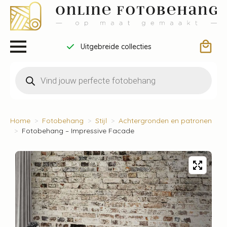
Uitgebreide collecties
Producten
zoeken
Home
Fotobehang
Stijl
Achtergronden en patronen
Fotobehang – Impressive Facade