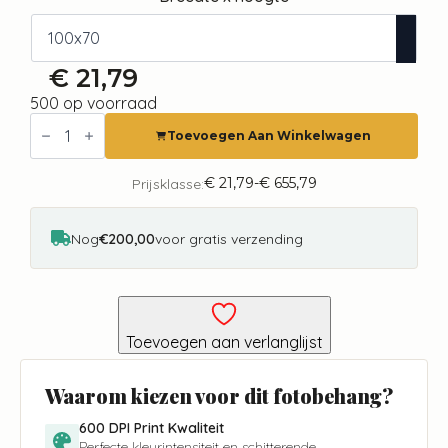
€
21,79
500 op voorraad
Fotobehang
-
Toevoegen Aan Winkelwagen
Impressive
Facade
aantal
€
21,79
-
€
655,79
Prijsklasse:
Prijsklasse:
€ 21,79
tot
€ 655,79
Nog
€200,00
voor gratis verzending
Toevoegen aan verlanglijst
Waarom kiezen voor dit fotobehang?
600 DPI Print Kwaliteit
Perfecte kleurintensiteit en schitterende