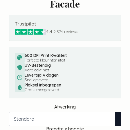
Facade
Trustpilot
4.4
|
2.374 reviews
600 DPI Print Kwaliteit
Perfecte kleurintensiteit
UV-Bestendig
Verbleekt niet
Levertijd 4 dagen
Snel geleverd
Plaksel inbegrepen
Gratis meegeleverd
Afwerking
Breedte x hoogte