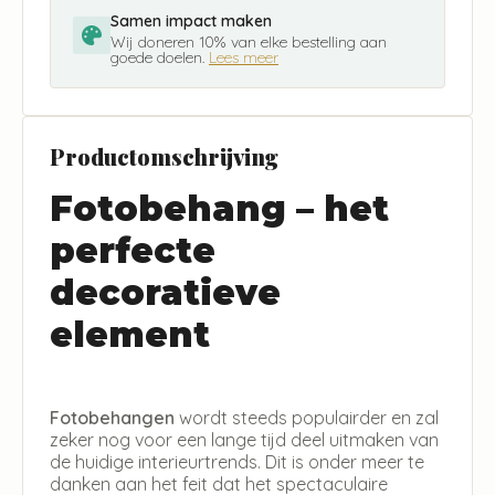
Samen impact maken
Wij doneren 10% van elke bestelling aan
goede doelen.
Lees meer
Productomschrijving
Fotobehang – het
perfecte
decoratieve
element
Fotobehangen
wordt steeds populairder en zal
zeker nog voor een lange tijd deel uitmaken van
de huidige interieurtrends. Dit is onder meer te
danken aan het feit dat het spectaculaire