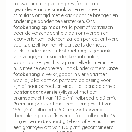
nieuwe inrichting zal ongetwijfeld bij alle
gezinsleden in de smaak vallen en is een
stimulans om tijd met elkaar door te brengen en
onderlinge banden te versterken. Ons
fotobehang op maat
zal je positief verrassen
door de verscheidenheid aan ontwerpen en
kleurvarianten. Iedereen zal een perfect ontwerp
voor zichzelf kunnen vinden, zelfs de meest
veeleisende mensen.
Fotobehang
is gemaakt
van veilige, milieuvriendelijke materialen,
waardoor ze geschikt zijn om elke kamer in het
huis mee te decoreren – ook kinderkamers.Onze
fotobehang
is verkrijgbaar in vier varianten,
waarbij elke klant de perfecte oplossing voor
zijn of haar behoeften vindt. Het aanbod omvat
de
standaardversie
(vliesstof met een
gramsgewicht van 110 g/m², rolbreedte 50 cm),
Premium
(vliesstof met een gramgewicht van
155 g/m², rolbreedte 50 cm),
zelfklevend
(bedrukking op zelfklevende folie, rolbreedte 49
cm) en
waterbestendig
(vliesstof Premium met
een gramgewicht van 170 g/m² gecombineerd