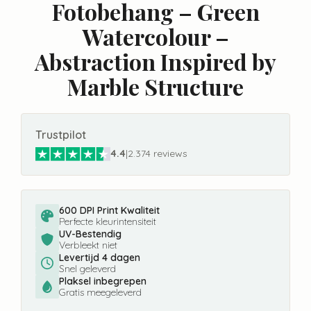
Fotobehang – Green
Watercolour –
Abstraction Inspired by
Marble Structure
Trustpilot
4.4
|
2.374 reviews
600 DPI Print Kwaliteit
Perfecte kleurintensiteit
UV-Bestendig
Verbleekt niet
Levertijd 4 dagen
Snel geleverd
Plaksel inbegrepen
Gratis meegeleverd