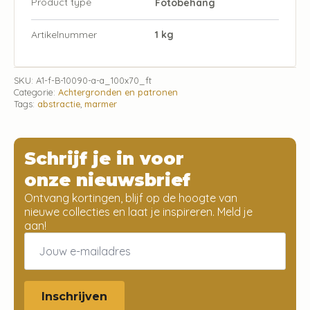
Product type
Fotobehang
Artikelnummer
1 kg
SKU:
A1-f-B-10090-a-a_100x70_ft
Categorie:
Achtergronden en patronen
Tags:
abstractie
,
marmer
Schrijf je in voor
onze nieuwsbrief
Ontvang kortingen, blijf op de hoogte van
nieuwe collecties en laat je inspireren. Meld je
aan!
Email
*
Inschrijven