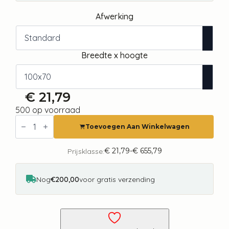
Afwerking
Breedte x hoogte
€
21,79
500 op voorraad
Fotobehang
-
Toevoegen Aan Winkelwagen
Green
Watercolour
-
€
21,79
-
€
655,79
Prijsklasse:
Prijsklasse:
Abstraction
€ 21,79
Inspired
tot
by
€ 655,79
Nog
€200,00
voor gratis verzending
Marble
Structure
aantal