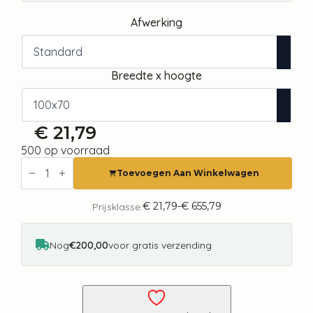
Afwerking
Breedte x hoogte
€
21,79
500 op voorraad
Fotobehang
-
Toevoegen Aan Winkelwagen
Complex
Gradient
-
€
21,79
-
€
655,79
Prijsklasse:
Prijsklasse:
Gradient
€ 21,79
Composition
tot
in
€ 655,79
Nog
€200,00
voor gratis verzending
Nostalgic
Colors
aantal