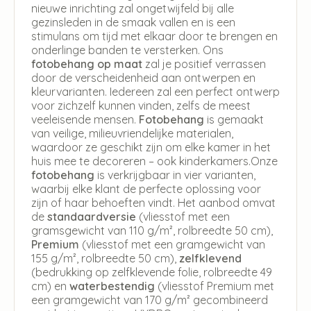
nieuwe inrichting zal ongetwijfeld bij alle
gezinsleden in de smaak vallen en is een
stimulans om tijd met elkaar door te brengen en
onderlinge banden te versterken. Ons
fotobehang op maat
zal je positief verrassen
door de verscheidenheid aan ontwerpen en
kleurvarianten. Iedereen zal een perfect ontwerp
voor zichzelf kunnen vinden, zelfs de meest
veeleisende mensen.
Fotobehang
is gemaakt
van veilige, milieuvriendelijke materialen,
waardoor ze geschikt zijn om elke kamer in het
huis mee te decoreren – ook kinderkamers.Onze
fotobehang
is verkrijgbaar in vier varianten,
waarbij elke klant de perfecte oplossing voor
zijn of haar behoeften vindt. Het aanbod omvat
de
standaardversie
(vliesstof met een
gramsgewicht van 110 g/m², rolbreedte 50 cm),
Premium
(vliesstof met een gramgewicht van
155 g/m², rolbreedte 50 cm),
zelfklevend
(bedrukking op zelfklevende folie, rolbreedte 49
cm) en
waterbestendig
(vliesstof Premium met
een gramgewicht van 170 g/m² gecombineerd