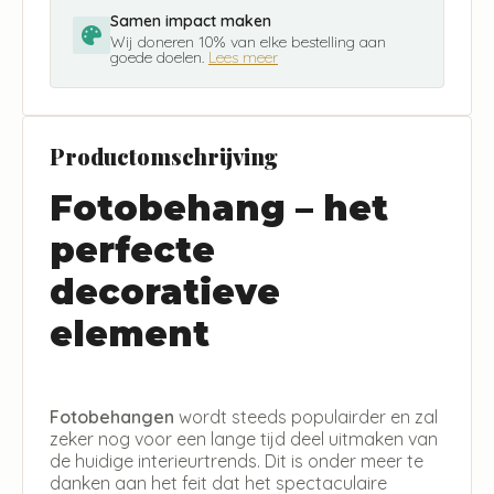
Samen impact maken
Wij doneren 10% van elke bestelling aan
goede doelen.
Lees meer
Productomschrijving
Fotobehang – het
perfecte
decoratieve
element
Fotobehangen
wordt steeds populairder en zal
zeker nog voor een lange tijd deel uitmaken van
de huidige interieurtrends. Dit is onder meer te
danken aan het feit dat het spectaculaire