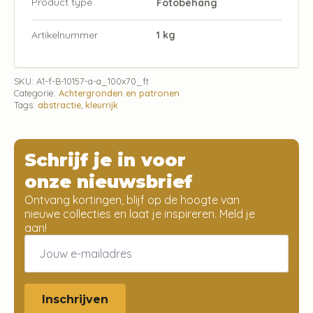
Product type
Fotobehang
Artikelnummer
1 kg
SKU:
A1-f-B-10157-a-a_100x70_ft
Categorie:
Achtergronden en patronen
Tags:
abstractie
,
kleurrijk
Schrijf je in voor
onze nieuwsbrief
Ontvang kortingen, blijf op de hoogte van
nieuwe collecties en laat je inspireren. Meld je
aan!
Email
*
Inschrijven