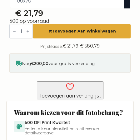
€
21,79
500 op voorraad
Fotobehang
-
Toevoegen Aan Winkelwagen
World
Map
aantal
€
21,79
-
€
580,79
Prijsklasse:
Prijsklasse:
€ 21,79
tot
€ 580,79
Nog
€200,00
voor gratis verzending
Toevoegen aan verlanglijst
Waarom kiezen voor dit fotobehang?
600 DPI Print Kwaliteit
Perfecte kleurintensiteit en schitterende
detailweergave