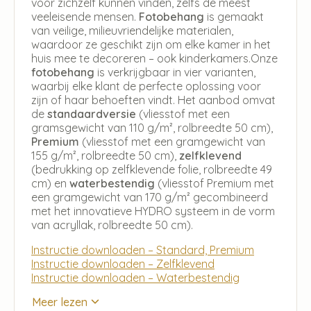
voor zichzelf kunnen vinden, zelfs de meest
veeleisende mensen.
Fotobehang
is gemaakt
van veilige, milieuvriendelijke materialen,
waardoor ze geschikt zijn om elke kamer in het
huis mee te decoreren – ook kinderkamers.Onze
fotobehang
is verkrijgbaar in vier varianten,
waarbij elke klant de perfecte oplossing voor
zijn of haar behoeften vindt. Het aanbod omvat
de
standaardversie
(vliesstof met een
gramsgewicht van 110 g/m², rolbreedte 50 cm),
Premium
(vliesstof met een gramgewicht van
155 g/m², rolbreedte 50 cm),
zelfklevend
(bedrukking op zelfklevende folie, rolbreedte 49
cm) en
waterbestendig
(vliesstof Premium met
een gramgewicht van 170 g/m² gecombineerd
met het innovatieve HYDRO systeem in de vorm
van acryllak, rolbreedte 50 cm).
Instructie downloaden – Standard, Premium
Instructie downloaden – Zelfklevend
Instructie downloaden – Waterbestendig
Meer lezen