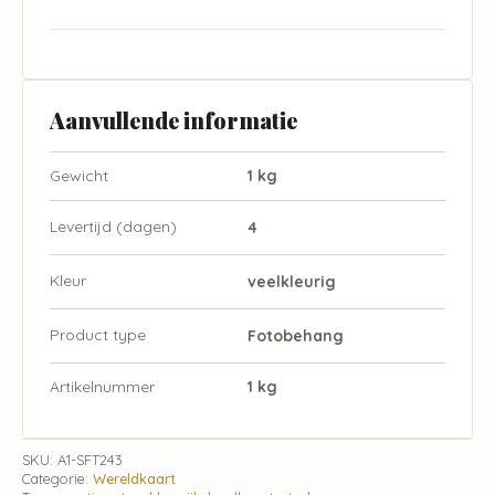
Aanvullende informatie
Gewicht
1 kg
Levertijd (dagen)
4
Kleur
veelkleurig
Product type
Fotobehang
Artikelnummer
1 kg
SKU:
A1-SFT243
Categorie:
Wereldkaart