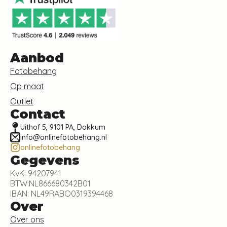
Aanbod
Fotobehang
Op maat
Outlet
Contact
Uithof 5, 9101 PA, Dokkum
info@onlinefotobehang.nl
onlinefotobehang
Gegevens
KvK: 94207941
BTW:NL866680342B01
IBAN: NL49RABO0319394468
Over
Over ons