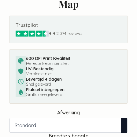
Map
Trustpilot
4.4
|
2.374 reviews
600 DPI Print Kwaliteit
Perfecte kleurintensiteit
UV-Bestendig
Verbleekt niet
Levertijd 4 dagen
Snel geleverd
Plaksel inbegrepen
Gratis meegeleverd
Afwerking
Breedte x hoogte