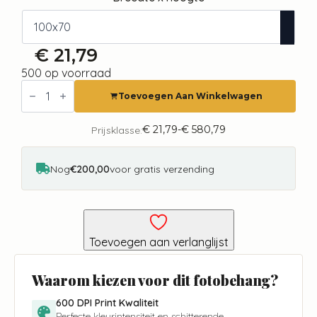
€
21,79
500 op voorraad
Fotobehang
-
Toevoegen Aan Winkelwagen
Delicate
Map
aantal
€
21,79
-
€
580,79
Prijsklasse:
Prijsklasse:
€ 21,79
tot
€ 580,79
Nog
€200,00
voor gratis verzending
Toevoegen aan verlanglijst
Waarom kiezen voor dit fotobehang?
600 DPI Print Kwaliteit
Perfecte kleurintensiteit en schitterende