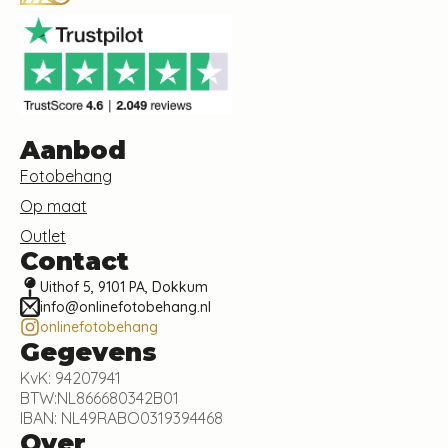
Aanbod
Fotobehang
Op maat
Outlet
Contact
Uithof 5, 9101 PA, Dokkum
info@onlinefotobehang.nl
onlinefotobehang
Gegevens
KvK: 94207941
BTW:NL866680342B01
IBAN: NL49RABO0319394468
Over