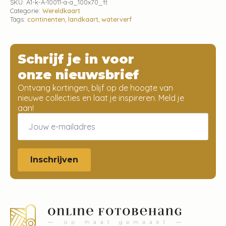
SKU:
A1-k-A-10011-a-a_100x70_ft
Categorie:
Wereldkaart
Tags:
continenten
,
landkaart
,
waterverf
Schrijf je in voor
onze nieuwsbrief
Ontvang kortingen, blijf op de hoogte van
nieuwe collecties en laat je inspireren. Meld je
aan!
Email
*
Inschrijven