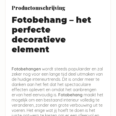
Productomschrijving
Fotobehang – het
perfecte
decoratieve
element
Fotobehangen
wordt steeds populairder en zal
zeker nog voor een lange tijd deel uitmaken van
de huidige interieurtrends. Dit is onder meer te
danken aan het feit dat het spectaculaire
effecten oplevert en omdat het aanbrengen
ervan heel eenvoudig is.
Fotobehang
maakt het
mogelijk om een bestaand interieur volledig te
veranderen, zonder een grote verbouwing uit te
voeren. Het enige wat jij hoeft te doen is het
juiste ontwerp te kiezen om er een sfeervol en