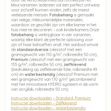
kleurvarianten. Iedereen zal een perfect ontwerp
voor zichzelf kunnen vinden, zelfs de meest
veeleisende mensen.
Fotobehang
is gemaakt
van veilige, milieuvriendelijke materialen,
waardoor ze geschikt zijn om elke kamer in het
huis mee te decoreren – ook kinderkamers.Onze
fotobehang
is verkrijgbaar in vier varianten,
waarbij elke klant de perfecte oplossing voor
zijn of haar behoeften vindt. Het aanbod omvat
de
standaardversie
(vliesstof met een
gramsgewicht van 110 g/m², rolbreedte 50 cm),
Premium
(vliesstof met een gramgewicht van
155 g/m², rolbreedte 50 cm),
zelfklevend
(bedrukking op zelfklevende folie, rolbreedte 49
cm) en
waterbestendig
(vliesstof Premium met
een gramgewicht van 170 g/m² gecombineerd
met het innovatieve HYDRO systeem in de vorm
van acryllak, rolbreedte 50 cm).
Instructie downloaden – Standard, Premium
Instructie downloaden – Zelfklevend
Instructie downloaden – Waterbestendig