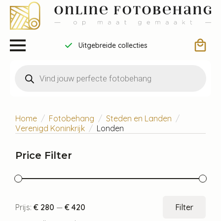
Uitgebreide collecties
Producten
zoeken
Home
Fotobehang
Steden en Landen
Verenigd Koninkrijk
Londen
Price Filter
Min.
Max
Prijs:
€ 280
—
€ 420
Filter
prijs
prijs