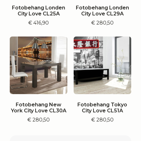
Fotobehang Londen
Fotobehang Londen
City Love CL25A
City Love CL29A
€
416,90
€
280,50
Fotobehang New
Fotobehang Tokyo
York City Love CL30A
City Love CL51A
€
280,50
€
280,50