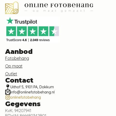
Aanbod
Fotobehang
Op maat
Outlet
Contact
Uithof 5, 9101 PA, Dokkum
info@onlinefotobehang.nl
onlinefotobehang
Gegevens
KvK: 94207941
BTW:NL866680342B01