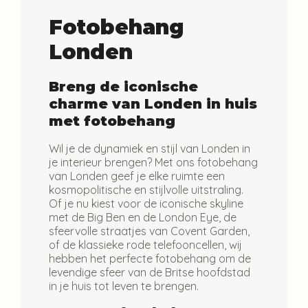
Fotobehang
Londen
Breng de iconische
charme van Londen in huis
met fotobehang
Wil je de dynamiek en stijl van Londen in
je interieur brengen? Met ons fotobehang
van Londen geef je elke ruimte een
kosmopolitische en stijlvolle uitstraling.
Of je nu kiest voor de iconische skyline
met de Big Ben en de London Eye, de
sfeervolle straatjes van Covent Garden,
of de klassieke rode telefooncellen, wij
hebben het perfecte fotobehang om de
levendige sfeer van de Britse hoofdstad
in je huis tot leven te brengen.