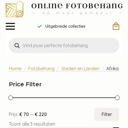
Uitgebreide collecties
Producten
zoeken
Home
Fotobehang
Steden en Landen
Afrika
Price Filter
Min.
Max
Prijs:
€ 70
—
€ 220
Filter
prijs
prijs
Toont alle 3 resultaten