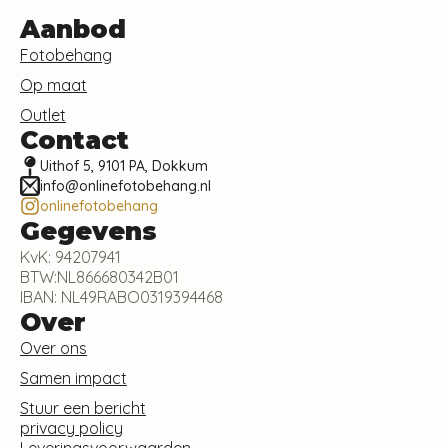
Aanbod
Fotobehang
Op maat
Outlet
Contact
Uithof 5, 9101 PA, Dokkum
info@onlinefotobehang.nl
onlinefotobehang
Gegevens
KvK: 94207941
BTW:NL866680342B01
IBAN: NL49RABO0319394468
Over
Over ons
Samen impact
Stuur een bericht
privacy policy