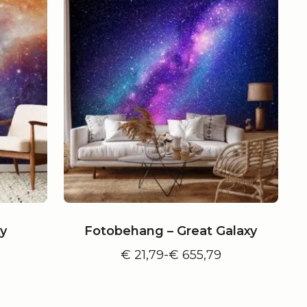
y
Fotobehang – Great Galaxy
€
21,79
-
€
655,79
e:
Prijsklasse:
€ 21,79
tot
€ 655,79