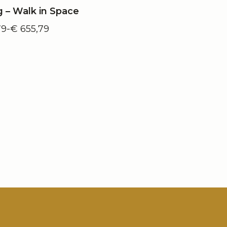
 – Walk in Space
79
-
€
655,79
Prijsklasse:
€ 21,79
tot
€ 655,79