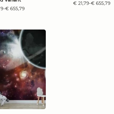
€
21,79
-
€
655,79
Prijsklass
79
-
€
655,79
Prijsklasse:
€ 21,79
€ 21,79
tot
tot
€ 655,79
€ 655,79