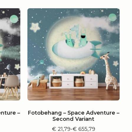
€ 655,79
nture –
Fotobehang – Space Adventure –
Second Variant
€
21,79
-
€
655,79
e:
Prijsklasse: