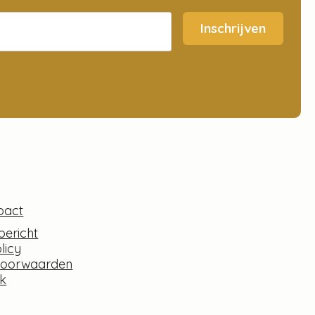
Inschrijven
pact
bericht
licy
voorwaarden
k