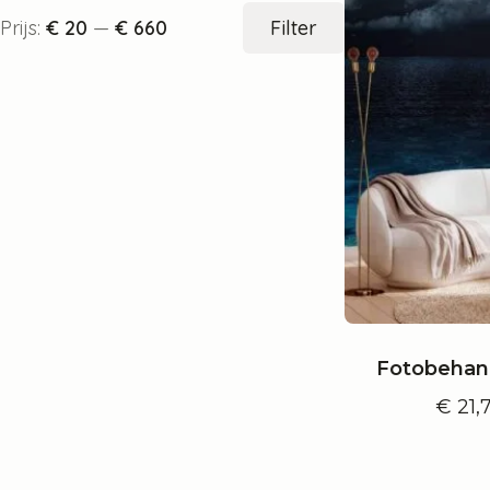
Min.
Max.
Prijs:
€ 20
—
€ 660
Filter
prijs
prijs
Fotobehan
€
21,