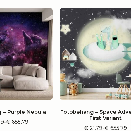
€ 655,79
€ 655,79
 – Purple Nebula
Fotobehang – Space Adve
First Variant
79
-
€
655,79
Prijsklasse:
€
21,79
-
€
655,79
€ 21,79
Prijsklass