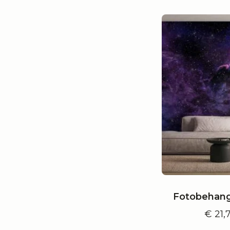
Fotobehang
€
21,