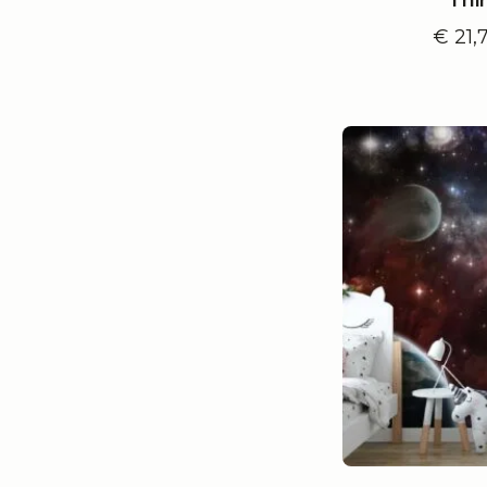
€
21,