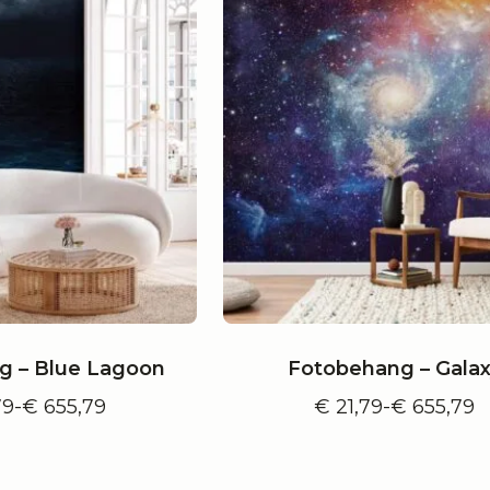
g – Blue Lagoon
Fotobehang – Galax
79
-
€
655,79
€
21,79
-
€
655,79
Prijsklasse:
Prijsklass
€ 21,79
€ 21,79
tot
tot
€ 655,79
€ 655,79