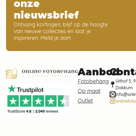
onze
nieuwsbrief
Ontvang kortingen, blijf op de hoogte
van nieuwe collecties en laat je
inspireren. Meld je aan!
Aanbod
Cont
Fotobehang
Uithof 5, 9
Dokkum
Op maat
info@onli
Outlet
onlinefot