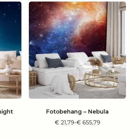
night
Fotobehang – Nebula
€
21,79
-
€
655,79
e:
Prijsklasse:
€ 21,79
tot