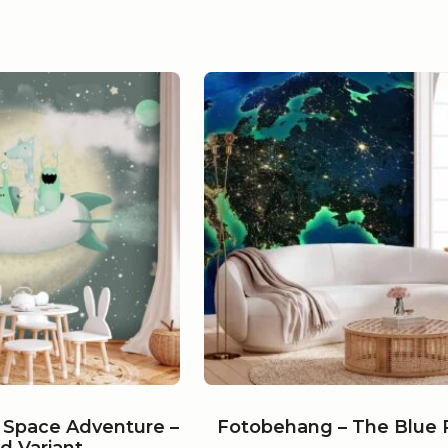
tot
€ 21,79
€ 655,79
tot
€ 655,79
 Space Adventure –
Fotobehang – The Blue 
rd Variant