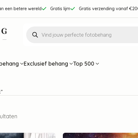
an een betere wereld
Gratis lijm
Gratis verzending vanaf €20
Producten
zoeken
behang
Exclusief behang
Top 500
”
sultaten