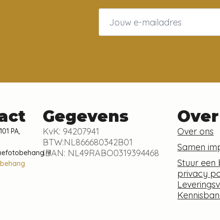
Email
*
act
Gegevens
Over
KvK: 94207941
Over ons
101 PA,
BTW:NL866680342B01
Samen im
IBAN: NL49RABO0319394468
nefotobehang.nl
Stuur een 
obehang
privacy po
Leverings
Kennisban