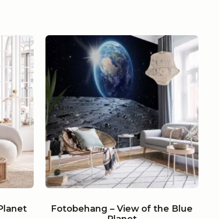
€ 21,79
tot
€ 655,79
Planet
Fotobehang – View of the Blue
Planet