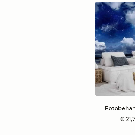
Fotobehan
€
21,