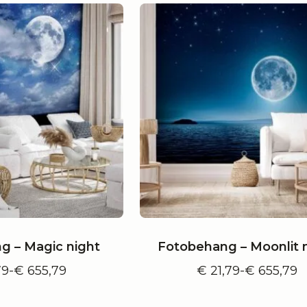
g – Magic night
Fotobehang – Moonlit 
79
-
€
655,79
€
21,79
-
€
655,79
Prijsklasse:
Prijsklass
€ 21,79
€ 21,79
tot
tot