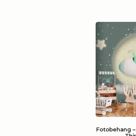
Fotobehang –
Thi