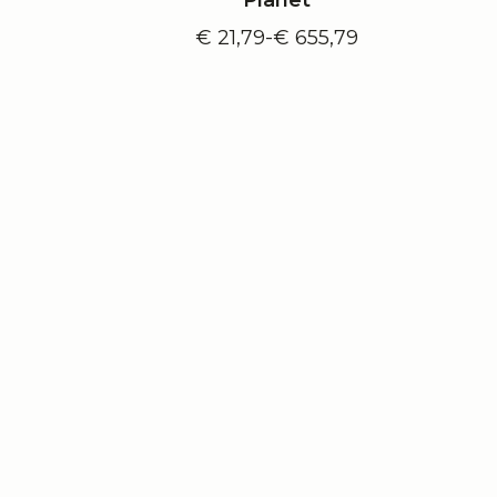
e:
€
21,79
-
€
655,79
Prijsklasse:
€ 21,79
tot
€ 655,79