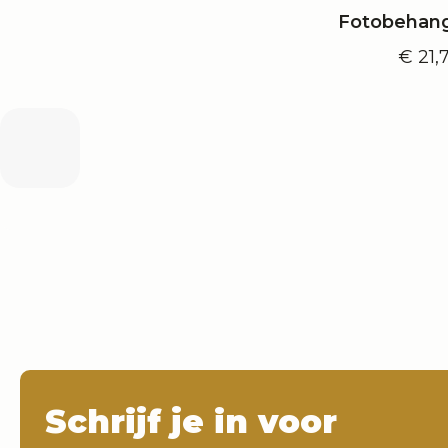
Fotobehang
€
21,
Schrijf je in voor