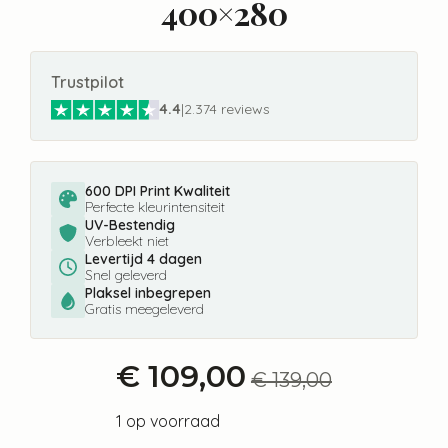
400×280
Trustpilot
4.4
|
2.374 reviews
600 DPI Print Kwaliteit
Perfecte kleurintensiteit
UV-Bestendig
Verbleekt niet
Levertijd 4 dagen
Snel geleverd
Plaksel inbegrepen
Gratis meegeleverd
€
109,00
€
139,00
Oorspronkelijke
Huidige
prijs
prijs
1 op voorraad