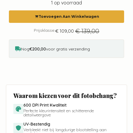
was:
is:
1 op voorraad
€ 139,00.
€ 109,00.
Toevoegen Aan Winkelwagen
Prijsklasse:
€
139,00
€
109,00
Oorspronkelijke
Huidige
prijs
prijs
was:
is:
€ 139,00.
€ 109,00.
Nog
€200,00
voor gratis verzending
Waarom kiezen voor dit fotobehang?
600 DPI Print Kwaliteit
Perfecte kleurintensiteit en schitterende
detailweergave
UV-Bestendig
Verbleekt niet bij langdurige blootstelling aan