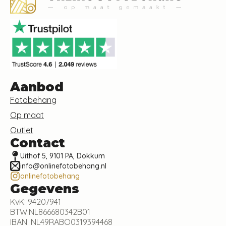
Aanbod
Fotobehang
Op maat
Outlet
Contact
Uithof 5, 9101 PA, Dokkum
info@onlinefotobehang.nl
onlinefotobehang
Gegevens
KvK: 94207941
BTW:NL866680342B01
IBAN: NL49RABO0319394468