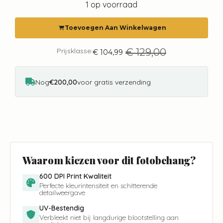
was:
is:
1 op voorraad
€ 129,00.
€ 104,99.
Toevoegen Aan Winkelwagen
Prijsklasse:
€
129,00
€
104,99
Oorspronkelijke
Huidige
prijs
prijs
was:
is:
€ 129,00.
€ 104,99.
Nog
€200,00
voor gratis verzending
Waarom kiezen voor dit fotobehang?
600 DPI Print Kwaliteit
Perfecte kleurintensiteit en schitterende
detailweergave
UV-Bestendig
Verbleekt niet bij langdurige blootstelling aan