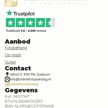
Aanbod
Fotobehang
Op maat
Outlet
Contact
Uithof 5, 9101 PA, Dokkum
info@onlinefotobehang.nl
onlinefotobehang
Gegevens
KvK: 94207941
BTW:NL866680342B01
IBAN: NL49RABO0319394468