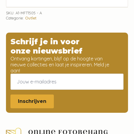
SKU:
A1-MFT1505 - A
Categorie:
Outlet
Schrijf je in voor
onze nieuwsbrief
Ontvang kortingen, blijf op de hoogte van
nieuwe collecties en laat je inspireren. Meld je
aan!
Email
*
Inschrijven