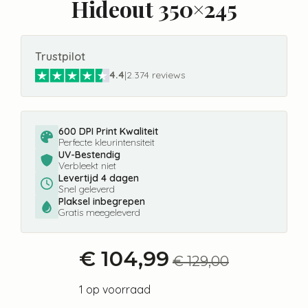
Hideout 350×245
Trustpilot
4.4
|
2.374 reviews
600 DPI Print Kwaliteit
Perfecte kleurintensiteit
UV-Bestendig
Verbleekt niet
Levertijd 4 dagen
Snel geleverd
Plaksel inbegrepen
Gratis meegeleverd
€
104,99
€
129,00
Oorspronkelijke
Huidige
prijs
prijs
1 op voorraad