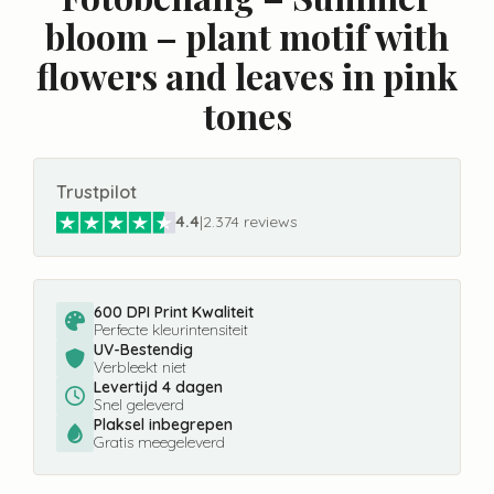
bloom – plant motif with
flowers and leaves in pink
tones
Trustpilot
4.4
|
2.374 reviews
600 DPI Print Kwaliteit
Perfecte kleurintensiteit
UV-Bestendig
Verbleekt niet
Levertijd 4 dagen
Snel geleverd
Plaksel inbegrepen
Gratis meegeleverd