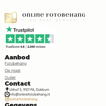
Aanbod
Fotobehang
Op maat
Outlet
Contact
Uithof 5, 9101 PA, Dokkum
info@onlinefotobehang.nl
onlinefotobehang
Gegevens