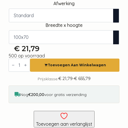
Afwerking
Breedte x hoogte
€
21,79
500 op voorraad
Fotobehang
-
Toevoegen Aan Winkelwagen
Summer
bloom
-
€
21,79
-
€
655,79
Prijsklasse:
Prijsklasse:
plant
€ 21,79
motif
tot
with
€ 655,79
Nog
€200,00
voor gratis verzending
flowers
and
leaves
in
pink
tones
Toevoegen aan verlanglijst
aantal