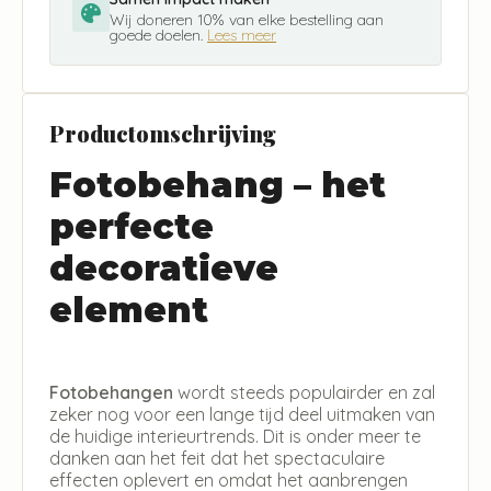
Wij doneren 10% van elke bestelling aan
goede doelen.
Lees meer
Productomschrijving
Fotobehang – het
perfecte
decoratieve
element
Fotobehangen
wordt steeds populairder en zal
zeker nog voor een lange tijd deel uitmaken van
de huidige interieurtrends. Dit is onder meer te
danken aan het feit dat het spectaculaire
effecten oplevert en omdat het aanbrengen