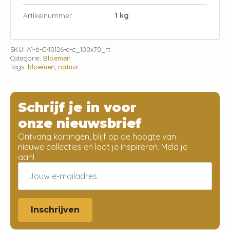
Artikelnummer
1 kg
SKU:
A1-b-C-10126-a-c_100x70_ft
Categorie:
Bloemen
Tags:
bloemen
,
natuur
Schrijf je in voor
onze nieuwsbrief
Ontvang kortingen, blijf op de hoogte van
nieuwe collecties en laat je inspireren. Meld je
aan!
Email
*
Inschrijven