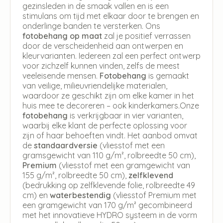
gezinsleden in de smaak vallen en is een
stimulans om tijd met elkaar door te brengen en
onderlinge banden te versterken. Ons
fotobehang op maat
zal je positief verrassen
door de verscheidenheid aan ontwerpen en
kleurvarianten. Iedereen zal een perfect ontwerp
voor zichzelf kunnen vinden, zelfs de meest
veeleisende mensen.
Fotobehang
is gemaakt
van veilige, milieuvriendelijke materialen,
waardoor ze geschikt zijn om elke kamer in het
huis mee te decoreren – ook kinderkamers.Onze
fotobehang
is verkrijgbaar in vier varianten,
waarbij elke klant de perfecte oplossing voor
zijn of haar behoeften vindt. Het aanbod omvat
de
standaardversie
(vliesstof met een
gramsgewicht van 110 g/m², rolbreedte 50 cm),
Premium
(vliesstof met een gramgewicht van
155 g/m², rolbreedte 50 cm),
zelfklevend
(bedrukking op zelfklevende folie, rolbreedte 49
cm) en
waterbestendig
(vliesstof Premium met
een gramgewicht van 170 g/m² gecombineerd
met het innovatieve HYDRO systeem in de vorm