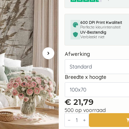
600 DPI Print Kwaliteit
Perfecte kleurintensiteit
UV-Bestendig
Verbleekt niet
Afwerking
Breedte x hoogte
€
21,79
500 op voorraad
Fotobehang
-
Water