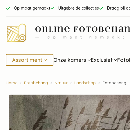
Op maat gemaakt
Uitgebreide collecties
Draag bij a
Assortiment
Onze kamers
Exclusief
Foto
Home
Fotobehang
Natuur
Landschap
Fotobehang –