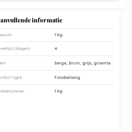
anvullende informatie
ewicht
1 kg
evertijd (dagen)
4
eur
beige, bruin, grijs, groente
roduct type
Fotobehang
rtikelnummer
1 kg