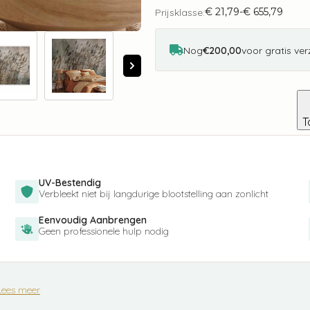
Grasses
€
21,79
-
€
655,79
aantal
Prijsklasse:
Prijsklasse:
€ 21,79
tot
€ 655,79
Nog
€200,00
voor gratis ve
T
UV-Bestendig
Verbleekt niet bij langdurige blootstelling aan zonlicht
Eenvoudig Aanbrengen
Geen professionele hulp nodig
Lees meer