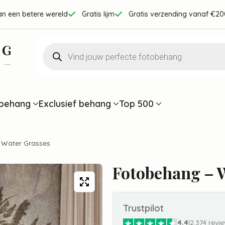
an een betere wereld
Gratis lijm
Gratis verzending vanaf €20
Producten
zoeken
behang
Exclusief behang
Top 500
 Water Grasses
Fotobehang – 
Trustpilot
4.4
|
2.374 revi