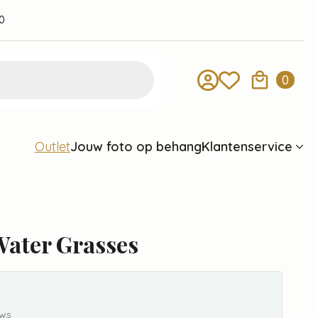
0
0
Jouw foto op behang
Klantenservice
Outlet
Water Grasses
ews