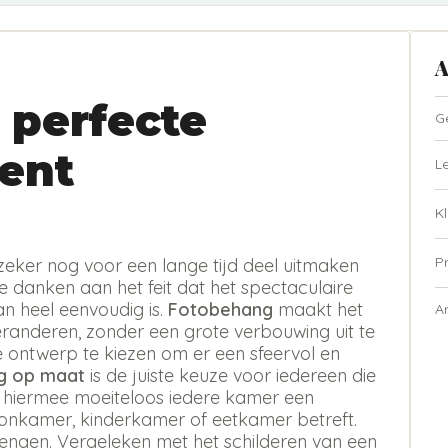
A
 perfecte
G
ent
L
Kl
P
zeker nog voor een lange tijd deel uitmaken
te danken aan het feit dat het spectaculaire
n heel eenvoudig is.
Fotobehang
maakt het
A
eranderen, zonder een grote verbouwing uit te
ste ontwerp te kiezen om er een sfeervol en
g op maat
is de juiste keuze voor iedereen die
t hiermee moeiteloos iedere kamer een
oonkamer, kinderkamer of eetkamer betreft.
rengen. Vergeleken met het schilderen van een