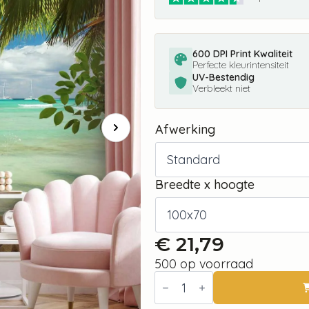
600 DPI Print Kwaliteit
Perfecte kleurintensiteit
UV-Bestendig
Verbleekt niet
Afwerking
Breedte x hoogte
€
21,79
500 op voorraad
Fotobehang
-
Relaxing