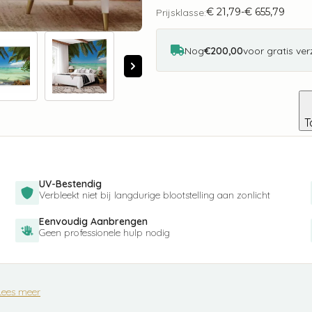
on
€
21,79
-
€
655,79
the
Prijsklasse:
Prijsklasse:
beach
€ 21,79
aantal
tot
€ 655,79
Nog
€200,00
voor gratis ve
T
UV-Bestendig
Verbleekt niet bij langdurige blootstelling aan zonlicht
Eenvoudig Aanbrengen
Geen professionele hulp nodig
Lees meer