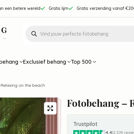
an een betere wereld
Gratis lijm
Gratis verzending vanaf €20
Producten
zoeken
behang
Exclusief behang
Top 500
Relaxing on the beach
Fotobehang – R
Trustpilot
4.4
|
2.374 revi