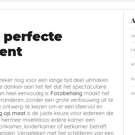
A
 perfecte
G
ent
L
Kl
P
zeker nog voor een lange tijd deel uitmaken
te danken aan het feit dat het spectaculaire
n heel eenvoudig is.
Fotobehang
maakt het
A
eranderen, zonder een grote verbouwing uit te
ste ontwerp te kiezen om er een sfeervol en
g op maat
is de juiste keuze voor iedereen die
t hiermee moeiteloos iedere kamer een
oonkamer, kinderkamer of eetkamer betreft.
rengen. Vergeleken met het schilderen van een