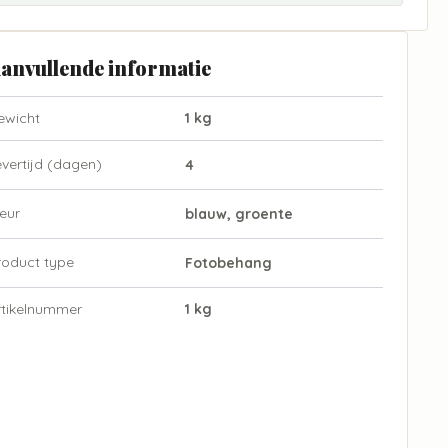
anvullende informatie
ewicht
1 kg
evertijd (dagen)
4
eur
blauw, groente
roduct type
Fotobehang
rtikelnummer
1 kg