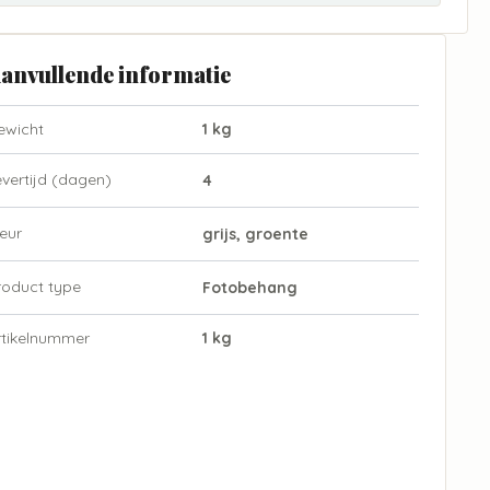
anvullende informatie
ewicht
1 kg
evertijd (dagen)
4
eur
grijs, groente
roduct type
Fotobehang
rtikelnummer
1 kg