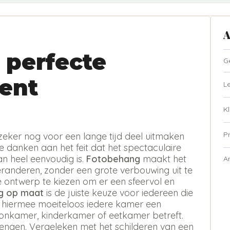
A
 perfecte
G
ent
L
Kl
P
zeker nog voor een lange tijd deel uitmaken
te danken aan het feit dat het spectaculaire
n heel eenvoudig is.
Fotobehang
maakt het
A
eranderen, zonder een grote verbouwing uit te
ste ontwerp te kiezen om er een sfeervol en
g op maat
is de juiste keuze voor iedereen die
t hiermee moeiteloos iedere kamer een
oonkamer, kinderkamer of eetkamer betreft.
rengen. Vergeleken met het schilderen van een