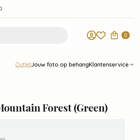
0
0
Jouw foto op behang
Klantenservice
Outlet
ountain Forest (Green)
ews