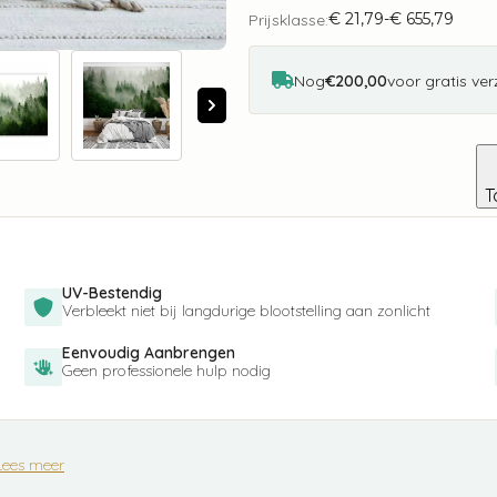
Forest
€
21,79
-
€
655,79
(Green)
Prijsklasse:
Prijsklasse:
aantal
€ 21,79
tot
€ 655,79
Nog
€200,00
voor gratis ve
T
UV-Bestendig
Verbleekt niet bij langdurige blootstelling aan zonlicht
Eenvoudig Aanbrengen
Geen professionele hulp nodig
Lees meer