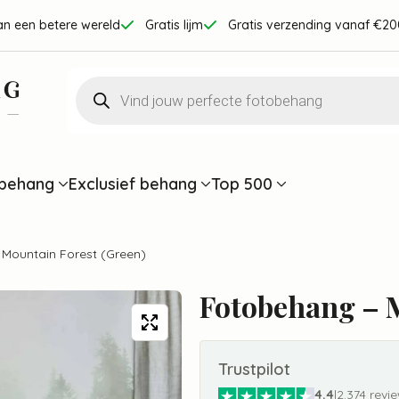
an een betere wereld
Gratis lijm
Gratis verzending vanaf €20
Producten
zoeken
behang
Exclusief behang
Top 500
Mountain Forest (Green)
Fotobehang – M
Trustpilot
4.4
|
2.374 revi